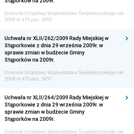
Stąporków na 2009r.
Dziennik Urzędowy Ministra Gospodarki Morskiej i
Żeglugi Śródlądowej
Dziennik Urzędowy Województwa Świętokrzyskiego rok
Dziennik Urzędowy Ministra Energii
2009 nr 475 poz. 3455
Dziennik Urzędowy Ministra Finansów
Uchwała nr XLII/262/2009 Rady Miejskiej w
Dziennik Urzędowy Ministra Sprawiedliwości
Stąporkowie z dnia 29 września 2009r. w
Dziennik Urzędowy Ministra Rozwoju i Finansów
sprawie zmian w budżecie Gminy
Stąporków na 2009r.
Dziennik Urzędowy Wyższego Urzędu Górniczego
Dziennik Urzędowy Prezesa Urzędu Transportu
Dziennik Urzędowy Województwa Świętokrzyskiego rok
Kolejowego
2009 nr 475 poz. 3457
Dziennik Urzędowy Ministra Przedsiębiorczości i
Technologii
Uchwała nr XLII/264/2009 Rady Miejskiej w
Stąporkowie z dnia 29 września 2009r. w
Dziennik Urzędowy Ministra Inwestycji i Rozwoju
sprawie zmian w budżecie Gminy
Dziennik Urzędowy Naczelnego Dyrektora Archiwów
Stąporków na 2009r.
Państwowych
Dziennik Urzędowy Województwa Świętokrzyskiego rok
Dziennik Urzędowy Ministra Finansów, Inwestycji i