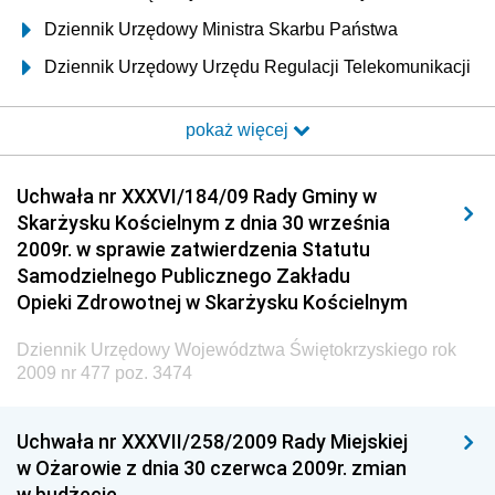
Dziennik Urzędowy Ministra Skarbu Państwa
Dziennik Urzędowy Urzędu Regulacji Telekomunikacji
i Poczty
pokaż więcej
Dziennik Urzędowy Ministra Transportu i Budownictwa
Dziennik Urzędowy Urzędu Komunikacji
Uchwała nr XXXVI/184/09 Rady Gminy w
Elektronicznej
Skarżysku Kościelnym z dnia 30 września
Dziennik Urzędowy Ministra Spraw Wewnętrznych i
2009r. w sprawie zatwierdzenia Statutu
Administracji
Samodzielnego Publicznego Zakładu
Dziennik Urzędowy Ministra Transportu
Opieki Zdrowotnej w Skarżysku Kościelnym
Dziennik Urzędowy Ministra Budownictwa
Dziennik Urzędowy Województwa Świętokrzyskiego rok
Dziennik Urzędowy Ministra Nauki i Szkolnictwa
2009 nr 477 poz. 3474
Wyższego
Dziennik Urzędowy Głównego Urzędu Miar
Uchwała nr XXXVII/258/2009 Rady Miejskiej
w Ożarowie z dnia 30 czerwca 2009r. zmian
Dziennik Urzędowy Ministra Rolnictwa i Rozwoju Wsi
w budżecie