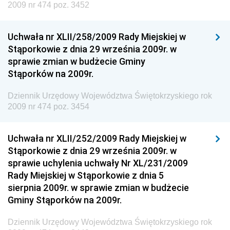
Dziennik Urzędowy Ministra Rozwoju, Pracy i
2009 nr 474 poz. 3452
Technologii
Dziennik Urzędowy Ministra Kultury, Dziedzictwa
Uchwała nr XLII/258/2009 Rady Miejskiej w
Narodowego i Sportu
Stąporkowie z dnia 29 września 2009r. w
sprawie zmian w budżecie Gminy
Dziennik Urzędowy Ministra Rodziny i Polityki
Stąporków na 2009r.
Społecznej
Dziennik Urzędowy Komendy Głównej Straży
Dziennik Urzędowy Województwa Świętokrzyskiego rok
Granicznej
2009 nr 474 poz. 3454
Dziennik Urzędowy Głównego Inspektoratu Transportu
Drogowego
Uchwała nr XLII/252/2009 Rady Miejskiej w
Stąporkowie z dnia 29 września 2009r. w
Dziennik Urzędowy Narodowego Banku Polskiego
sprawie uchylenia uchwały Nr XL/231/2009
Dziennik Urzędowy Komendy Głównej Policji
Rady Miejskiej w Stąporkowie z dnia 5
sierpnia 2009r. w sprawie zmian w budżecie
Dziennik Urzędowy Ministra Pracy i Polityki
Gminy Stąporków na 2009r.
Społecznej
Dziennik Urzędowy Ministra Transportu, Budownictwa
Dziennik Urzędowy Województwa Świętokrzyskiego rok
i Gospodarki Morskiej