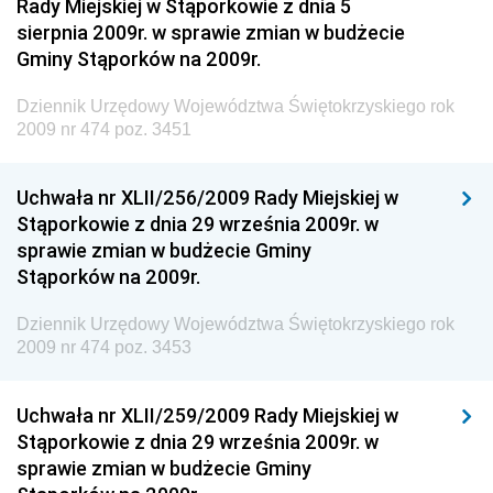
Rady Miejskiej w Stąporkowie z dnia 5
sierpnia 2009r. w sprawie zmian w budżecie
Dziennik Urzędowy Ministerstwa Administracji i
Gminy Stąporków na 2009r.
Gospodarki Przestrzennej
Dziennik Urzędowy Unii Europejskiej, L
Dziennik Urzędowy Województwa Świętokrzyskiego rok
2009 nr 474 poz. 3451
Dziennik Urzędowy Ministerstwa Komunikacji
Dziennik Urzędowy Ministerstwa Przemysłu
Uchwała nr XLII/256/2009 Rady Miejskiej w
Chemicznego i Lekkiego
Stąporkowie z dnia 29 września 2009r. w
Dziennik Urzędowy Ministerstwa Rolnictwa i
sprawie zmian w budżecie Gminy
Gospodarki Żywnościowej
Stąporków na 2009r.
Dziennik Urzędowy Ministra Rodziny, Pracy i Polityki
Społecznej
Dziennik Urzędowy Województwa Świętokrzyskiego rok
2009 nr 474 poz. 3453
Dziennik Urzędowy Ministra Cyfryzacji
Dziennik Urzędowy Ministra Rozwoju
Uchwała nr XLII/259/2009 Rady Miejskiej w
Dziennik Urzędowy Ministra Infrastruktury i
Stąporkowie z dnia 29 września 2009r. w
Budownictwa
sprawie zmian w budżecie Gminy