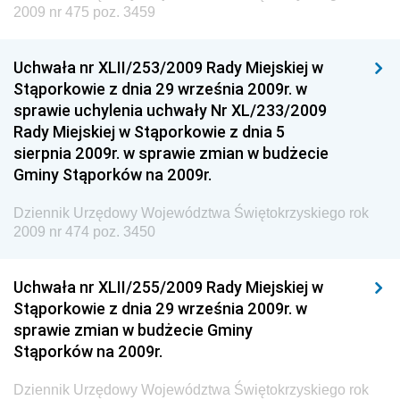
2009 nr 475 poz. 3459
Rozwoju
Dziennik Urzędowy Ministra Klimatu
Uchwała nr XLII/253/2009 Rady Miejskiej w
Dziennik Urzędowy Ministra Sportu
Stąporkowie z dnia 29 września 2009r. w
Dziennik Urzędowy Ministra Funduszy i Polityki
sprawie uchylenia uchwały Nr XL/233/2009
Regionalnej
Rady Miejskiej w Stąporkowie z dnia 5
sierpnia 2009r. w sprawie zmian w budżecie
Dziennik Urzędowy Ministra Aktywów Państwowych
Gminy Stąporków na 2009r.
Dziennik Urzędowy Ministra Zdrowia
Dziennik Urzędowy Województwa Świętokrzyskiego rok
Dziennik Urzędowy Ministra Środowiska i Głównego
2009 nr 474 poz. 3450
Inspektora Ochrony Środowiska
Dziennik Urzędowy Ministra Klimatu i Środowiska
Uchwała nr XLII/255/2009 Rady Miejskiej w
Dziennik Urzędowy Ministerstwa Kultury, Dziedzictwa
Stąporkowie z dnia 29 września 2009r. w
Narodowego i Sportu
sprawie zmian w budżecie Gminy
Stąporków na 2009r.
Dziennik Urzędowy Ministra Finansów, Funduszy i
Polityki Regionalnej
Dziennik Urzędowy Województwa Świętokrzyskiego rok