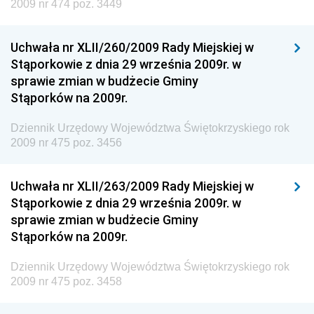
2009 nr 474 poz. 3449
Dziennik Urzędowy Ministra Rozwoju i Technologii
Uchwała nr XLII/260/2009 Rady Miejskiej w
Dziennik Urzędowy Ministra Spraw Zagranicznych
Stąporkowie z dnia 29 września 2009r. w
Dziennik Urzędowy Centralnego Biura
sprawie zmian w budżecie Gminy
Antykorupcyjnego
Stąporków na 2009r.
Dziennik Urzędowy Agencji Bezpieczeństwa
Wewnętrznego
Dziennik Urzędowy Województwa Świętokrzyskiego rok
2009 nr 475 poz. 3456
Dziennik Urzędowy Urzędu Patentowego
Rzeczypospolitej Polskiej
Uchwała nr XLII/263/2009 Rady Miejskiej w
Dziennik Urzędowy Generalnej Dyrekcji Dróg
Stąporkowie z dnia 29 września 2009r. w
Krajowych i Autostrad
sprawie zmian w budżecie Gminy
Dziennik Urzędowy Ministra Środowiska
Stąporków na 2009r.
Dziennik Urzędowy Ministra Administracji i Cyfryzacji
Dziennik Urzędowy Województwa Świętokrzyskiego rok
Dziennik Urzędowy Ministra Edukacji
2009 nr 475 poz. 3458
Dziennik Urzędowy Ministra Nauki