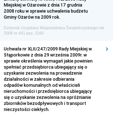
Konsumentów
Miejskiej w Ożarowie z dnia 17 grudnia
Dziennik Urzędowy Ministra Pracy i Polityki
2008 roku w sprawie uchwalenia budżetu
Społecznej
Gminy Ożarów na 2009 rok.
Dziennik Urzędowy Ministra Spraw Zagranicznych
Dziennik Urzędowy Województwa Świętokrzyskiego rok
Dziennik Urzędowy Urzędu Lotnictwa Cywilnego
2006 nr 441 poz. 3160
Dziennik Urzędowy Komisji Nadzoru Finansowego
Uchwała nr XLII/247/2009 Rady Miejskiej w
Dziennik Urzędowy Ministerstwa Hutnictwa i
Stąporkowie z dnia 29 września 2009r. w
Przemysłu Maszynowego
sprawie określenia wymagań jakie powinien
Dziennik Urzędowy Ministerstwa Zdrowia i Opieki
spełniać przedsiębiorca ubiegający się o
Społecznej
uzyskanie zezwolenia na prowadzenie
działalności w zakresie odbierania
Dziennik Urzędowy Ministerstwa Rolnictwa, Leśnictwa
odpadów komunalnych od właścicieli
i Gospodarki Żywnościowej
nieruchomości i przedsiębiorca ubiegający
Dziennik Urzędowy Ministra Spraw Wewnętrznych
się o uzyskanie zezwolenia na opróżnianie
Dziennik Urzędowy Ministra Transportu, Budownictwa
zbiorników bezodpływowych i transport
i Gospodarki Morskiej
nieczystości ciekłych.