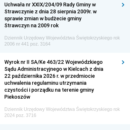
Uchwała nr XXIX/204/09 Rady Gminy w
Dziennik Urzędowy Ministra Przemysłu
Strawczynie z dnia 28 sierpnia 2009r. w
Dziennik Urzędowy Ministra Finansów i Gospodarki
sprawie zmian w budżecie gminy
Strawczyn na 2009 rok
Dziennik Urzędowy Ministra do Spraw Unii
Europejskiej
Dziennik Urzędowy Województwa Świętokrzyskiego rok
Dziennik Urzędowy Agencji Wywiadu
2006 nr 441 poz. 3164
Wyrok nr II SA/Ke 463/22 Wojewódzkiego
Sądu Administracyjnego w Kielcach z dnia
22 października 2026 r. w przedmiocie
uchwalenia regulaminu utrzymania
czystości i porządku na terenie gminy
Piekoszów
Dziennik Urzędowy Województwa Świętokrzyskiego rok
2024 poz. 3716