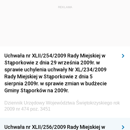
Dziennik Urzędowy Ministra Budownictwa i Przemysłu
REKLAMA
Materiałów Budowlanych
Dziennik Urzędowy Ministra Infrastruktury i Rozwoju
Dziennik Urzędowy Głównego Inspektoratu Ochrony
Środowiska
Dziennik Urzędowy Generalnej Dyrekcji Ochrony
Uchwała nr XLII/254/2009 Rady Miejskiej w
Środowiska
Stąporkowie z dnia 29 września 2009r. w
Dziennik Urzędowy Ministerstwa Administracji,
sprawie uchylenia uchwały Nr XL/234/2009
Gospodarki Terenowej i Ochrony Środowiska
Rady Miejskiej w Stąporkowie z dnia 5
sierpnia 2009r. w sprawie zmian w budżecie
Dziennik Urzędowy Ministerstwa Administracji i
Gminy Stąporków na 2009r.
Gospodarki Przestrzennej
Dziennik Urzędowy Unii Europejskiej, L
Dziennik Urzędowy Województwa Świętokrzyskiego rok
2009 nr 474 poz. 3451
Dziennik Urzędowy Ministerstwa Komunikacji
Dziennik Urzędowy Ministerstwa Przemysłu
Uchwała nr XLII/256/2009 Rady Miejskiej w
Chemicznego i Lekkiego