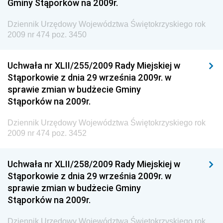
Gminy Stąporków na 2009r.
Dziennik Urzędowy Ministra Zdrowia
Dziennik Urzędowy Województwa Świętokrzyskiego rok
Dziennik Urzędowy Ministra Środowiska i Głównego
2009 nr 474 poz. 3450
Inspektora Ochrony Środowiska
Dziennik Urzędowy Ministra Klimatu i Środowiska
Uchwała nr XLII/255/2009 Rady Miejskiej w
Dziennik Urzędowy Ministerstwa Kultury, Dziedzictwa
Stąporkowie z dnia 29 września 2009r. w
Narodowego i Sportu
sprawie zmian w budżecie Gminy
Stąporków na 2009r.
Dziennik Urzędowy Ministra Finansów, Funduszy i
Polityki Regionalnej
Dziennik Urzędowy Województwa Świętokrzyskiego rok
Dziennik Urzędowy Ministra Rozwoju, Pracy i
2009 nr 474 poz. 3452
Technologii
Dziennik Urzędowy Ministra Kultury, Dziedzictwa
Uchwała nr XLII/258/2009 Rady Miejskiej w
Narodowego i Sportu
Stąporkowie z dnia 29 września 2009r. w
sprawie zmian w budżecie Gminy
Dziennik Urzędowy Ministra Rodziny i Polityki
Stąporków na 2009r.
Społecznej
Dziennik Urzędowy Komendy Głównej Straży
Dziennik Urzędowy Województwa Świętokrzyskiego rok