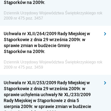
Stąporków na 2009r.
Dziennik Urzędowy Wyższego Urzędu Górniczego
Dziennik Urzędowy Prezesa Urzędu Transportu
Dziennik Urzędowy Województwa Świętokrzyskiego rok
Kolejowego
2009 nr 475 poz. 3457
Dziennik Urzędowy Ministra Przedsiębiorczości i
Technologii
Uchwała nr XLII/264/2009 Rady Miejskiej w
Stąporkowie z dnia 29 września 2009r. w
Dziennik Urzędowy Ministra Inwestycji i Rozwoju
sprawie zmian w budżecie Gminy
Dziennik Urzędowy Naczelnego Dyrektora Archiwów
Stąporków na 2009r.
Państwowych
Dziennik Urzędowy Województwa Świętokrzyskiego rok
Dziennik Urzędowy Ministra Finansów, Inwestycji i
2009 nr 475 poz. 3459
Rozwoju
Dziennik Urzędowy Ministra Klimatu
Uchwała nr XLII/253/2009 Rady Miejskiej w
Dziennik Urzędowy Ministra Sportu
Stąporkowie z dnia 29 września 2009r. w
Dziennik Urzędowy Ministra Funduszy i Polityki
sprawie uchylenia uchwały Nr XL/233/2009
Regionalnej
Rady Miejskiej w Stąporkowie z dnia 5
sierpnia 2009r. w sprawie zmian w budżecie
Dziennik Urzędowy Ministra Aktywów Państwowych