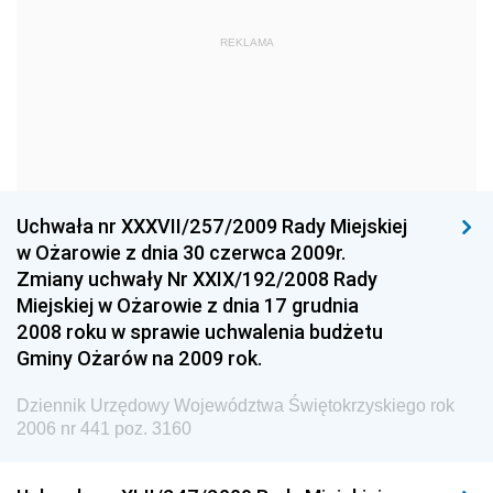
Dziennik Urzędowy Komendy Głównej Państwowej
REKLAMA
Straży Pożarnej
Dziennik Urzędowy Głównego Urzędu Statystycznego
Dziennik Urzędowy Ministra Kultury i Dziedzictwa
Narodowego
Dziennik Urzędowy Komendy Głównej Policji
Uchwała nr XXXVII/257/2009 Rady Miejskiej
Dziennik Urzędowy Ministra Gospodarki
w Ożarowie z dnia 30 czerwca 2009r.
Dziennik Urzędowy Urzędu Ochrony Konkurencji i
Zmiany uchwały Nr XXIX/192/2008 Rady
Konsumentów
Miejskiej w Ożarowie z dnia 17 grudnia
Dziennik Urzędowy Ministra Pracy i Polityki
2008 roku w sprawie uchwalenia budżetu
Społecznej
Gminy Ożarów na 2009 rok.
Dziennik Urzędowy Ministra Spraw Zagranicznych
Dziennik Urzędowy Województwa Świętokrzyskiego rok
Dziennik Urzędowy Urzędu Lotnictwa Cywilnego
2006 nr 441 poz. 3160
Dziennik Urzędowy Komisji Nadzoru Finansowego