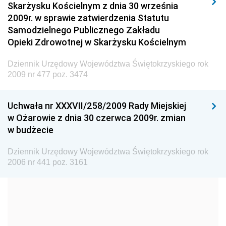
Skarżysku Kościelnym z dnia 30 września
Dziennik Urzędowy Ministra Spraw Wewnętrznych i
2009r. w sprawie zatwierdzenia Statutu
Administracji
Samodzielnego Publicznego Zakładu
Dziennik Urzędowy Ministra Transportu
Opieki Zdrowotnej w Skarżysku Kościelnym
Dziennik Urzędowy Ministra Budownictwa
Dziennik Urzędowy Województwa Świętokrzyskiego rok
Dziennik Urzędowy Ministra Nauki i Szkolnictwa
2009 nr 477 poz. 3474
Wyższego
Dziennik Urzędowy Głównego Urzędu Miar
Uchwała nr XXXVII/258/2009 Rady Miejskiej
w Ożarowie z dnia 30 czerwca 2009r. zmian
Dziennik Urzędowy Ministra Rolnictwa i Rozwoju Wsi
w budżecie
Dziennik Urzędowy Ministra Edukacji Narodowej i
Sportu
Dziennik Urzędowy Województwa Świętokrzyskiego rok
2006 nr 441 poz. 3161
Dziennik Urzędowy Ministra Edukacji i Nauki
Dziennik Urzędowy Ministra Edukacji Narodowej
Dziennik Urzędowy Ministra Gospodarki Morskiej
Dziennik Urzędowy Ministra Obrony Narodowej