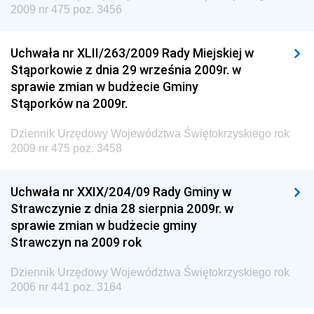
2009 nr 475 poz. 3456
Dziennik Urzędowy Urzędu Patentowego
Rzeczypospolitej Polskiej
Uchwała nr XLII/263/2009 Rady Miejskiej w
Dziennik Urzędowy Generalnej Dyrekcji Dróg
Stąporkowie z dnia 29 września 2009r. w
Krajowych i Autostrad
sprawie zmian w budżecie Gminy
Dziennik Urzędowy Ministra Środowiska
Stąporków na 2009r.
Dziennik Urzędowy Ministra Administracji i Cyfryzacji
Dziennik Urzędowy Województwa Świętokrzyskiego rok
Dziennik Urzędowy Ministra Edukacji
2009 nr 475 poz. 3458
Dziennik Urzędowy Ministra Nauki
Uchwała nr XXIX/204/09 Rady Gminy w
Dziennik Urzędowy Ministra Przemysłu
Strawczynie z dnia 28 sierpnia 2009r. w
Dziennik Urzędowy Ministra Finansów i Gospodarki
sprawie zmian w budżecie gminy
Strawczyn na 2009 rok
Dziennik Urzędowy Ministra do Spraw Unii
Europejskiej
Dziennik Urzędowy Województwa Świętokrzyskiego rok
Dziennik Urzędowy Agencji Wywiadu
2006 nr 441 poz. 3164