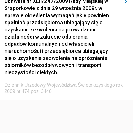
Uchwała nr XLII/247/2009 Rady Miejskiej w
Dziennik Urzędowy Ministerstwa Hutnictwa i
Stąporkowie z dnia 29 września 2009r. w
Przemysłu Maszynowego
sprawie określenia wymagań jakie powinien
Dziennik Urzędowy Ministerstwa Zdrowia i Opieki
spełniać przedsiębiorca ubiegający się o
Społecznej
uzyskanie zezwolenia na prowadzenie
działalności w zakresie odbierania
Dziennik Urzędowy Ministerstwa Rolnictwa, Leśnictwa
odpadów komunalnych od właścicieli
i Gospodarki Żywnościowej
nieruchomości i przedsiębiorca ubiegający
Dziennik Urzędowy Ministra Spraw Wewnętrznych
się o uzyskanie zezwolenia na opróżnianie
Dziennik Urzędowy Ministra Transportu, Budownictwa
zbiorników bezodpływowych i transport
i Gospodarki Morskiej
nieczystości ciekłych.
Dziennik Urzędowy Ministra Administracji i Cyfryzacji
Dziennik Urzędowy Województwa Świętokrzyskiego rok
Dziennik Urzędowy Głównego Inspektora Ochrony
2009 nr 474 poz. 3448
Środowiska
Dziennik Urzędowy Ministra Środowiska
Dziennik Urzędowy Ministra Sportu i Turystyki
Dziennik Urzędowy Ministra Rozwoju Regionalnego