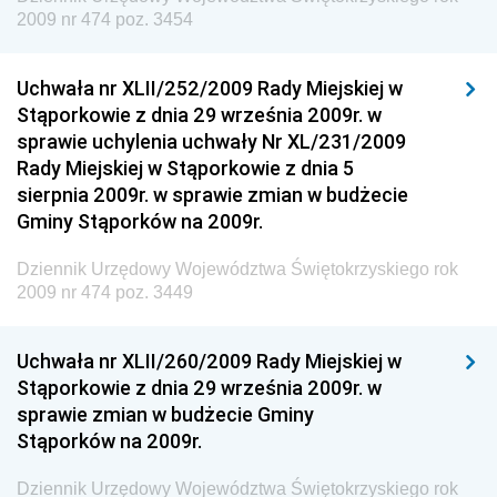
Granicznej
2009 nr 474 poz. 3454
Dziennik Urzędowy Głównego Inspektoratu Transportu
Drogowego
Uchwała nr XLII/252/2009 Rady Miejskiej w
Stąporkowie z dnia 29 września 2009r. w
Dziennik Urzędowy Narodowego Banku Polskiego
sprawie uchylenia uchwały Nr XL/231/2009
Dziennik Urzędowy Komendy Głównej Policji
Rady Miejskiej w Stąporkowie z dnia 5
sierpnia 2009r. w sprawie zmian w budżecie
Dziennik Urzędowy Ministra Pracy i Polityki
Gminy Stąporków na 2009r.
Społecznej
Dziennik Urzędowy Ministra Transportu, Budownictwa
Dziennik Urzędowy Województwa Świętokrzyskiego rok
i Gospodarki Morskiej
2009 nr 474 poz. 3449
Dziennik Urzędowy Ministra Rozwoju i Technologii
Uchwała nr XLII/260/2009 Rady Miejskiej w
Dziennik Urzędowy Ministra Spraw Zagranicznych
Stąporkowie z dnia 29 września 2009r. w
Dziennik Urzędowy Centralnego Biura
sprawie zmian w budżecie Gminy
Antykorupcyjnego
Stąporków na 2009r.
Dziennik Urzędowy Agencji Bezpieczeństwa
Wewnętrznego
Dziennik Urzędowy Województwa Świętokrzyskiego rok