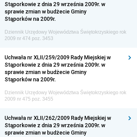
Stąporkowie z dnia 29 września 2009r. w
Dziennik Urzędowy Ministerstwa Rolnictwa i
sprawie zmian w budżecie Gminy
Gospodarki Żywnościowej
Stąporków na 2009r.
Dziennik Urzędowy Ministra Rodziny, Pracy i Polityki
Społecznej
Dziennik Urzędowy Województwa Świętokrzyskiego rok
2009 nr 474 poz. 3453
Dziennik Urzędowy Ministra Cyfryzacji
Dziennik Urzędowy Ministra Rozwoju
Uchwała nr XLII/259/2009 Rady Miejskiej w
Dziennik Urzędowy Ministra Infrastruktury i
Stąporkowie z dnia 29 września 2009r. w
Budownictwa
sprawie zmian w budżecie Gminy
Stąporków na 2009r.
Dziennik Urzędowy Ministra Gospodarki Morskiej i
Żeglugi Śródlądowej
Dziennik Urzędowy Województwa Świętokrzyskiego rok
Dziennik Urzędowy Ministra Energii
2009 nr 475 poz. 3455
Dziennik Urzędowy Ministra Finansów
Uchwała nr XLII/262/2009 Rady Miejskiej w
Dziennik Urzędowy Ministra Sprawiedliwości
Stąporkowie z dnia 29 września 2009r. w
Dziennik Urzędowy Ministra Rozwoju i Finansów
sprawie zmian w budżecie Gminy