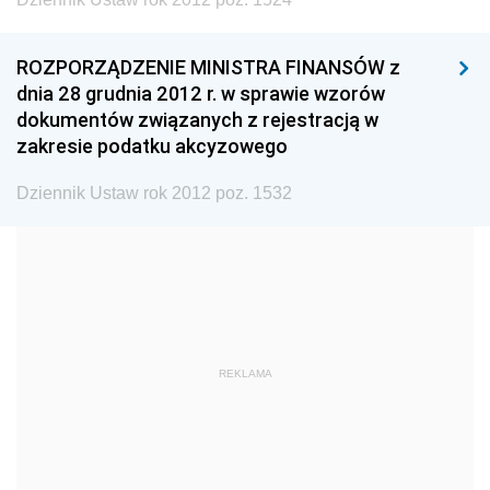
1999
1998
1997
1996
1995
1994
ROZPORZĄDZENIE MINISTRA FINANSÓW z
1993
1992
1991
dnia 28 grudnia 2012 r. w sprawie wzorów
dokumentów związanych z rejestracją w
1990
1989
1988
zakresie podatku akcyzowego
1987
1986
1985
Dziennik Ustaw rok 2012 poz. 1532
1984
1983
1982
1981
1980
1979
1978
1977
1976
1975
1974
1973
1972
1971
1970
REKLAMA
1969
1968
1967
1966
1965
1964
1963
1962
1961