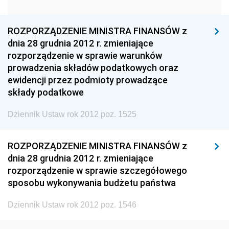
1960
1959
1958
1957
1956
1955
ROZPORZĄDZENIE MINISTRA FINANSÓW z
dnia 28 grudnia 2012 r. zmieniające
1954
1953
1952
rozporządzenie w sprawie warunków
1951
1950
1949
prowadzenia składów podatkowych oraz
ewidencji przez podmioty prowadzące
1948
1947
1946
składy podatkowe
1945
1944
1939
Dziennik Ustaw rok 2012 poz. 1525
1938
1937
1936
1935
1934
1933
ROZPORZĄDZENIE MINISTRA FINANSÓW z
dnia 28 grudnia 2012 r. zmieniające
1932
1931
1930
rozporządzenie w sprawie szczegółowego
1929
1928
1927
sposobu wykonywania budżetu państwa
1926
1925
1924
Dziennik Ustaw rok 2012 poz. 1546
1923
1922
1921