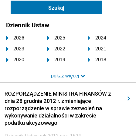
Dziennik Ustaw
2026
2025
2024
2023
2022
2021
2020
2019
2018
2017
2016
2015
pokaż więcej
2014
2013
2012
2011
2010
2009
ROZPORZĄDZENIE MINISTRA FINANSÓW z
dnia 28 grudnia 2012 r. zmieniające
2008
2007
2006
rozporządzenie w sprawie zezwoleń na
2005
2004
2003
wykonywanie działalności w zakresie
podatku akcyzowego
2002
2001
2000
Dziennik Ustaw rok 2012 poz. 1524