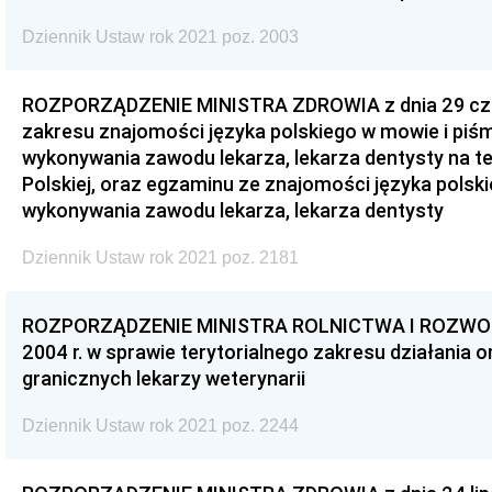
Dziennik Ustaw rok 2021 poz. 2003
ROZPORZĄDZENIE MINISTRA ZDROWIA z dnia 29 czer
zakresu znajomości języka polskiego w mowie i piśm
wykonywania zawodu lekarza, lekarza dentysty na t
Polskiej, oraz egzaminu ze znajomości języka polski
wykonywania zawodu lekarza, lekarza dentysty
Dziennik Ustaw rok 2021 poz. 2181
ROZPORZĄDZENIE MINISTRA ROLNICTWA I ROZWOJU 
2004 r. w sprawie terytorialnego zakresu działania o
granicznych lekarzy weterynarii
Dziennik Ustaw rok 2021 poz. 2244