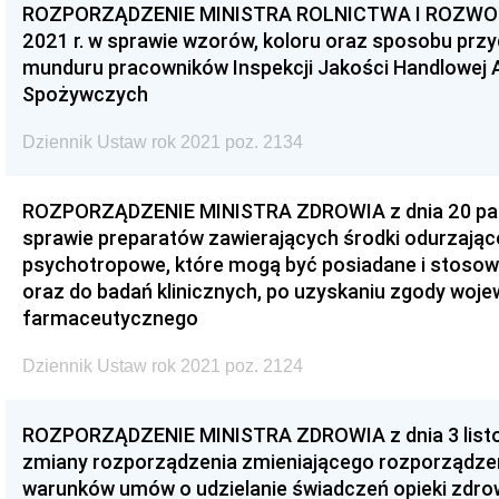
ROZPORZĄDZENIE MINISTRA ROLNICTWA I ROZWOJU 
2021 r. w sprawie wzorów, koloru oraz sposobu przyd
munduru pracowników Inspekcji Jakości Handlowej 
Spożywczych
Dziennik Ustaw rok 2021 poz. 2134
ROZPORZĄDZENIE MINISTRA ZDROWIA z dnia 20 paźd
sprawie preparatów zawierających środki odurzając
psychotropowe, które mogą być posiadane i stoso
oraz do badań klinicznych, po uzyskaniu zgody woj
farmaceutycznego
Dziennik Ustaw rok 2021 poz. 2124
ROZPORZĄDZENIE MINISTRA ZDROWIA z dnia 3 listop
zmiany rozporządzenia zmieniającego rozporządzen
warunków umów o udzielanie świadczeń opieki zdro