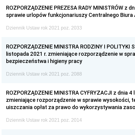
ROZPORZĄDZENIE PREZESA RADY MINISTRÓW z dnia 5
sprawie urlopów funkcjonariuszy Centralnego Biura
Dziennik Ustaw rok 2021 poz. 2033
ROZPORZĄDZENIE MINISTRA RODZINY I POLITYKI S
listopada 2021 r. zmieniające rozporządzenie w spr
bezpieczeństwa i higieny pracy
Dziennik Ustaw rok 2021 poz. 2088
ROZPORZĄDZENIE MINISTRA CYFRYZACJI z dnia 4 li
zmieniające rozporządzenie w sprawie wysokości, 
uiszczania opłat za prawo do wykorzystywania zas
Dziennik Ustaw rok 2021 poz. 2014