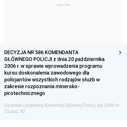
Dziennik Urzędowy Ministra Kultury i Dziedzictwa
REKLAMA
Narodowego
Dziennik Urzędowy Komendy Głównej Policji
2026
2025
2024
DECYZJA NR 586 KOMENDANTA
GŁÓWNEGO POLICJI z dnia 20 października
2023
2006 r. w sprawie wprowadzenia programu
2022
kursu doskonalenia zawodowego dla
2021
policjantów wszystkich rodzajów służb w
zakresie rozpoznania minersko-
2020
pirotechnicznego
2019
Dziennik Urzędowy Komendy Głównej Policji rok 2006 nr
2018
15 poz. 92
2017
2016