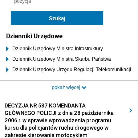
Dzienniki Urzędowe
Dziennik Urzędowy Ministra Infrastruktury
Dziennik Urzędowy Ministra Skarbu Państwa
Dziennik Urzędowy Urzędu Regulacji Telekomunikacji
i Poczty
pokaż więcej
Dziennik Urzędowy Ministra Transportu i Budownictwa
Dziennik Urzędowy Urzędu Komunikacji
DECYZJA NR 587 KOMENDANTA
Elektronicznej
GŁÓWNEGO POLICJI z dnia 28 października
Dziennik Urzędowy Ministra Spraw Wewnętrznych i
2006 r. w sprawie wprowadzenia programu
Administracji
kursu dla policjantów ruchu drogowego w
Dziennik Urzędowy Ministra Transportu
zakresie kierowania motocyklem