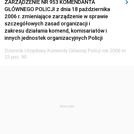
ZARZĄDZENIE NR 953 KOMENDANTA
GŁÓWNEGO POLICJI z dnia 18 października
2015
2006 r. zmieniające zarządzenie w sprawie
2014
szczegółowych zasad organizacji i
2013
zakresu działania komend, komisariatów i
innych jednostek organizacyjnych Policji
2012
2011
Dziennik Urzędowy Komendy Głównej Policji rok 2006 nr
15 poz. 90
2010
2009
2008
2007
2006
REKLAMA
nr 17 z 29 grudnia 2006 pozycje 99-106
nr 16 z 27 listopada 2006 pozycje 94-98
nr 15 z 31 października 2006 pozycje 89-93