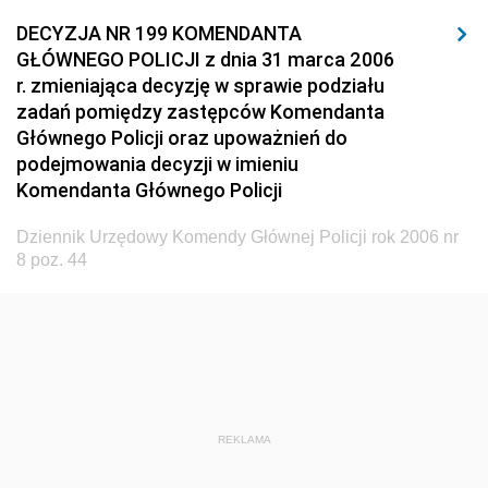
DECYZJA NR 199 KOMENDANTA
2015
GŁÓWNEGO POLICJI z dnia 31 marca 2006
2014
r. zmieniająca decyzję w sprawie podziału
2013
zadań pomiędzy zastępców Komendanta
Głównego Policji oraz upoważnień do
2012
podejmowania decyzji w imieniu
2011
Komendanta Głównego Policji
2010
Dziennik Urzędowy Komendy Głównej Policji rok 2006 nr
2009
8 poz. 44
2008
2007
2006
nr 17 z 29 grudnia 2006 pozycje 99-106
nr 16 z 27 listopada 2006 pozycje 94-98
REKLAMA
nr 15 z 31 października 2006 pozycje 89-93