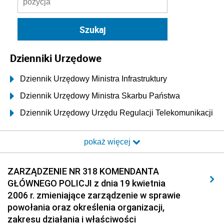
Dzienniki Urzędowe
Dziennik Urzędowy Ministra Infrastruktury
Dziennik Urzędowy Ministra Skarbu Państwa
Dziennik Urzędowy Urzędu Regulacji Telekomunikacji
i Poczty
pokaż więcej
Dziennik Urzędowy Ministra Transportu i Budownictwa
Dziennik Urzędowy Urzędu Komunikacji
ZARZĄDZENIE NR 318 KOMENDANTA
Elektronicznej
GŁÓWNEGO POLICJI z dnia 19 kwietnia
Dziennik Urzędowy Ministra Spraw Wewnętrznych i
2006 r. zmieniające zarządzenie w sprawie
Administracji
powołania oraz określenia organi­zacji,
Dziennik Urzędowy Ministra Transportu
zakresu działania i właściwości