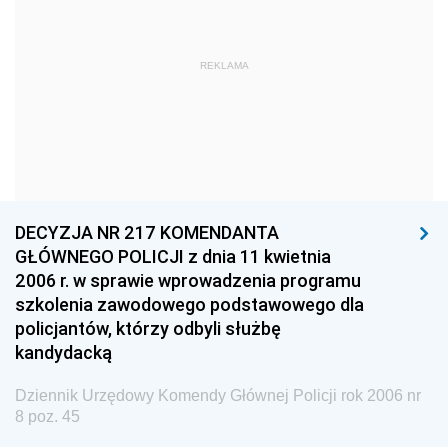
Dziennik Urzędowy Ministra Kultury i Dziedzictwa
Narodowego
REKLAMA
Dziennik Urzędowy Komendy Głównej Policji
2026
2025
2024
2023
DECYZJA NR 217 KOMENDANTA
2022
GŁÓWNEGO POLICJI z dnia 11 kwietnia
2021
2006 r. w sprawie wprowadzenia programu
szkolenia zawodowego podstawowego dla
2020
policjantów, którzy odbyli służbę
2019
kandydacką
2018
Dziennik Urzędowy Komendy Głównej Policji rok 2006 nr
2017
8 poz. 45
2016