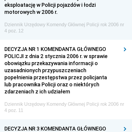
eksploatację w Policji pojazdów i łodzi
2005
motorowych w 2006 r.
2004
Dziennik Urzędowy Komendy Głównej Policji rok 2006 nr
2003
4 poz. 12
2002
2001
DECYZJA NR 1 KOMENDANTA GŁÓWNEGO
POLICJI z dnia 2 stycznia 2006 r. w sprawie
Dziennik Urzędowy Ministra Gospodarki
obowiązku przekazywania informacji o
Dziennik Urzędowy Urzędu Ochrony Konkurencji i
uzasadnionych przypuszczeniach
Konsumentów
popełnienia przestępstwa przez policjanta
lub pracownika Policji oraz o niektórych
Dziennik Urzędowy Ministra Pracy i Polityki
zdarzeniach z ich udziałem
Społecznej
Dziennik Urzędowy Ministra Spraw Zagranicznych
Dziennik Urzędowy Komendy Głównej Policji rok 2006 nr
4 poz. 11
Dziennik Urzędowy Urzędu Lotnictwa Cywilnego
Dziennik Urzędowy Komisji Nadzoru Finansowego
DECYZJA NR 3 KOMENDANTA GŁÓWNEGO
Dziennik Urzędowy Ministerstwa Hutnictwa i