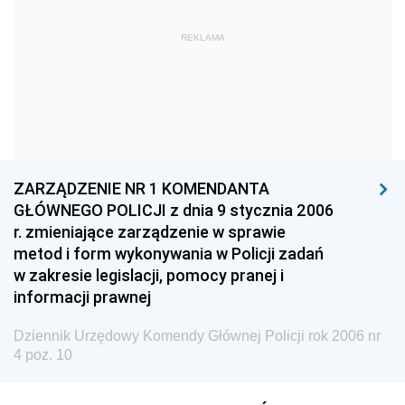
Dziennik Urzędowy Ministra Kultury i Dziedzictwa
Narodowego
REKLAMA
Dziennik Urzędowy Komendy Głównej Policji
2026
2025
2024
ZARZĄDZENIE NR 1 KOMENDANTA
2023
GŁÓWNEGO POLICJI z dnia 9 stycznia 2006
2022
r. zmieniające zarządzenie w sprawie
2021
metod i form wykonywania w Policji zadań
w zakresie legislacji, pomocy pranej i
2020
informacji prawnej
2019
Dziennik Urzędowy Komendy Głównej Policji rok 2006 nr
2018
4 poz. 10
2017
2016