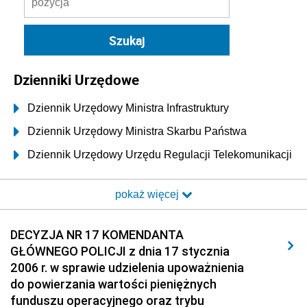
Dzienniki Urzędowe
Dziennik Urzędowy Ministra Infrastruktury
Dziennik Urzędowy Ministra Skarbu Państwa
Dziennik Urzędowy Urzędu Regulacji Telekomunikacji
i Poczty
pokaż więcej
Dziennik Urzędowy Ministra Transportu i Budownictwa
Dziennik Urzędowy Urzędu Komunikacji
DECYZJA NR 17 KOMENDANTA
Elektronicznej
GŁÓWNEGO POLICJI z dnia 17 stycznia
Dziennik Urzędowy Ministra Spraw Wewnętrznych i
2006 r. w sprawie udzielenia upoważnienia
Administracji
do powierzania wartości pieniężnych
Dziennik Urzędowy Ministra Transportu
funduszu operacyjnego oraz trybu