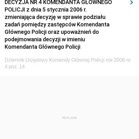
DECYZJA NR 4 KOMENDANTA GŁÓWNEGO
POLICJI z dnia 5 stycznia 2006 r.
2015
zmieniająca decyzję w sprawie podziału
2014
zadań pomiędzy zastępców Komendanta
2013
Głównego Policji oraz upoważnień do
podejmowania decyzji w imieniu
2012
Komendanta Głównego Policji
2011
Dziennik Urzędowy Komendy Głównej Policji rok 2006 nr
2010
4 poz. 14
2009
2008
2007
2006
nr 17 z 29 grudnia 2006 pozycje 99-106
REKLAMA
nr 16 z 27 listopada 2006 pozycje 94-98
nr 15 z 31 października 2006 pozycje 89-93