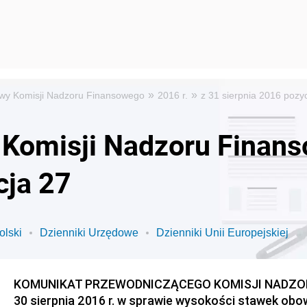
»
»
wy Komisji Nadzoru Finansowego
2016 r.
z 31 sierpnia 2016 pozy
 Komisji Nadzoru Finans
cja 27
olski
Dzienniki Urzędowe
Dzienniki Unii Europejskiej
KOMUNIKAT PRZEWODNICZĄCEGO KOMISJI NADZOR
30 sierpnia 2016 r. w sprawie wysokości stawek obow