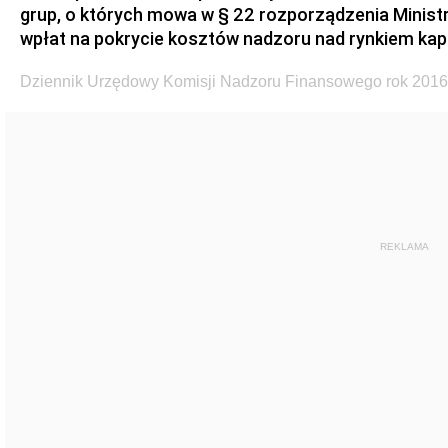
grup, o których mowa w § 22 rozporządzenia Minist
wpłat na pokrycie kosztów nadzoru nad rynkiem ka
Dziennik Urzędowy Komisji Nadzoru Finansowego rok 2016
REKLAMA