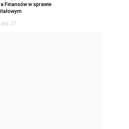
ra Finansów w sprawie
pitałowym
 poz. 27