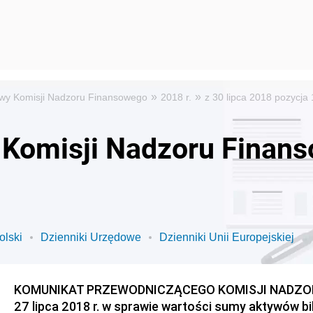
»
»
wy Komisji Nadzoru Finansowego
2018 r.
z 30 lipca 2018 pozycja
Komisji Nadzoru Finans
olski
Dzienniki Urzędowe
Dzienniki Unii Europejskiej
KOMUNIKAT PRZEWODNICZĄCEGO KOMISJI NADZOR
27 lipca 2018 r. w sprawie wartości sumy aktywów 