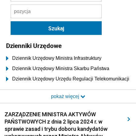
Dzienniki Urzędowe
Dziennik Urzędowy Ministra Infrastruktury
Dziennik Urzędowy Ministra Skarbu Państwa
Dziennik Urzędowy Urzędu Regulacji Telekomunikacji
i Poczty
pokaż więcej
Dziennik Urzędowy Ministra Transportu i Budownictwa
Dziennik Urzędowy Urzędu Komunikacji
ZARZĄDZENIE MINISTRA AKTYWÓW
Elektronicznej
PAŃSTWOWYCH z dnia 2 lipca 2024 r. w
Dziennik Urzędowy Ministra Spraw Wewnętrznych i
sprawie zasad i trybu doboru kandydatów
Administracji