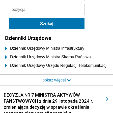
Dzienniki Urzędowe
Dziennik Urzędowy Ministra Infrastruktury
Dziennik Urzędowy Ministra Skarbu Państwa
Dziennik Urzędowy Urzędu Regulacji Telekomunikacji
i Poczty
pokaż więcej
Dziennik Urzędowy Ministra Transportu i Budownictwa
Dziennik Urzędowy Urzędu Komunikacji
DECYZJA NR 7 MINISTRA AKTYWÓW
Elektronicznej
PAŃSTWOWYCH z dnia 29 listopada 2024 r.
Dziennik Urzędowy Ministra Spraw Wewnętrznych i
zmieniająca decyzję w sprawie określenia
Administracji