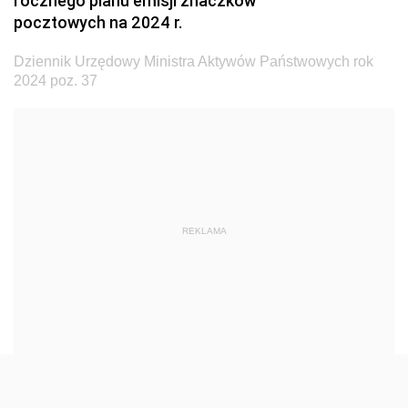
rocznego planu emisji znaczków
Dziennik Urzędowy Ministra Transportu
pocztowych na 2024 r.
Dziennik Urzędowy Ministra Budownictwa
Dziennik Urzędowy Ministra Aktywów Państwowych rok
Dziennik Urzędowy Ministra Nauki i Szkolnictwa
2024 poz. 37
Wyższego
Dziennik Urzędowy Głównego Urzędu Miar
Dziennik Urzędowy Ministra Rolnictwa i Rozwoju Wsi
Dziennik Urzędowy Ministra Edukacji Narodowej i
Sportu
REKLAMA
Dziennik Urzędowy Ministra Edukacji i Nauki
Dziennik Urzędowy Ministra Edukacji Narodowej
Dziennik Urzędowy Ministra Gospodarki Morskiej
Dziennik Urzędowy Ministra Obrony Narodowej
Dziennik Urzędowy Komendy Głównej Państwowej
Straży Pożarnej