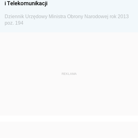
i Telekomunikacji
z 30 grudnia 2013 pozycje 397-401
z 27 grudnia 2013 pozycje 387-396
Dziennik Urzędowy Ministra Obrony Narodowej rok 2013
poz. 194
z 24 grudnia 2013 pozycje 378-386
z 23 grudnia 2013 pozycje 369-377
z 19 grudnia 2013 pozycje 361-368
z 18 grudnia 2013 pozycje 344-360
z 17 grudnia 2013 pozycje 338-343
REKLAMA
z 16 grudnia 2013 pozycje 332-337
z 11 grudnia 2013 pozycje 330-331
z 10 grudnia 2013 pozycje 327-329
z 3 grudnia 2013 pozycje 321-326
z 29 listopada 2013 pozycje 319-320
z 28 listopada 2013 pozycje 313-318