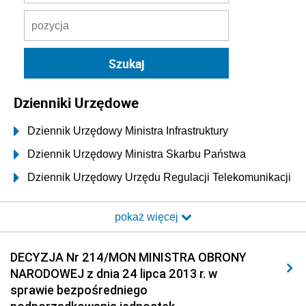
Dzienniki Urzędowe
Dziennik Urzędowy Ministra Infrastruktury
Dziennik Urzędowy Ministra Skarbu Państwa
Dziennik Urzędowy Urzędu Regulacji Telekomunikacji
i Poczty
pokaż więcej
Dziennik Urzędowy Ministra Transportu i Budownictwa
Dziennik Urzędowy Urzędu Komunikacji
DECYZJA Nr 214/MON MINISTRA OBRONY
Elektronicznej
NARODOWEJ z dnia 24 lipca 2013 r. w
Dziennik Urzędowy Ministra Spraw Wewnętrznych i
sprawie bezpośredniego
Administracji