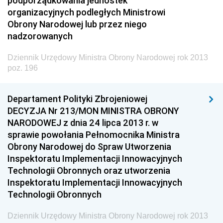
podporządkowania jednostek
Dziennik Urzędowy Ministra Transportu
organizacyjnych podległych Ministrowi
Obrony Narodowej lub przez niego
Dziennik Urzędowy Ministra Budownictwa
nadzorowanych
Dziennik Urzędowy Ministra Nauki i Szkolnictwa
Wyższego
Dziennik Urzędowy Ministra Obrony Narodowej rok 2013
poz. 196
Dziennik Urzędowy Głównego Urzędu Miar
Dziennik Urzędowy Ministra Rolnictwa i Rozwoju Wsi
Departament Polityki Zbrojeniowej
Dziennik Urzędowy Ministra Edukacji Narodowej i
DECYZJA Nr 213/MON MINISTRA OBRONY
Sportu
NARODOWEJ z dnia 24 lipca 2013 r. w
sprawie powołania Pełnomocnika Ministra
Dziennik Urzędowy Ministra Edukacji i Nauki
Obrony Narodowej do Spraw Utworzenia
Dziennik Urzędowy Ministra Edukacji Narodowej
Inspektoratu Implementacji Innowacyjnych
Technologii Obronnych oraz utworzenia
Dziennik Urzędowy Ministra Gospodarki Morskiej
Inspektoratu Implementacji Innowacyjnych
Dziennik Urzędowy Ministra Obrony Narodowej
Technologii Obronnych
2026
Dziennik Urzędowy Ministra Obrony Narodowej rok 2013
2025