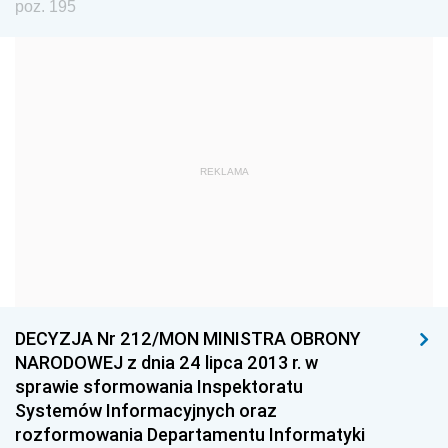
poz. 195
2024
2023
2022
2021
2020
REKLAMA
2019
2018
2017
2016
2015
DECYZJA Nr 212/MON MINISTRA OBRONY
NARODOWEJ z dnia 24 lipca 2013 r. w
2014
sprawie sformowania Inspektoratu
2013
Systemów Informacyjnych oraz
z 31 grudnia 2013 pozycja 402
rozformowania Departamentu Informatyki