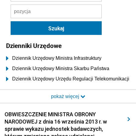
Dzienniki Urzędowe
Dziennik Urzędowy Ministra Infrastruktury
Dziennik Urzędowy Ministra Skarbu Państwa
Dziennik Urzędowy Urzędu Regulacji Telekomunikacji
i Poczty
pokaż więcej
Dziennik Urzędowy Ministra Transportu i Budownictwa
Dziennik Urzędowy Urzędu Komunikacji
OBWIESZCZENIE MINISTRA OBRONY
Elektronicznej
NARODOWEJ z dnia 16 września 2013 r. w
Dziennik Urzędowy Ministra Spraw Wewnętrznych i
sprawie wykazu jednostek badawczych,
Administracji