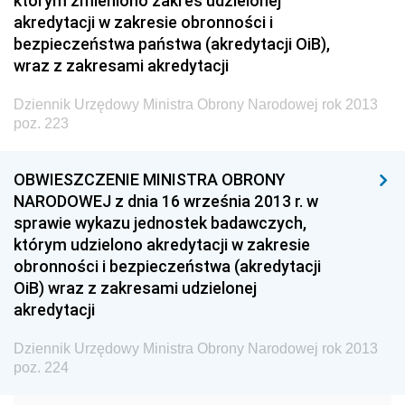
którym zmieniono zakres udzielonej
Dziennik Urzędowy Ministra Transportu
akredytacji w zakresie obronności i
bezpieczeństwa państwa (akredytacji OiB),
Dziennik Urzędowy Ministra Budownictwa
wraz z zakresami akredytacji
Dziennik Urzędowy Ministra Nauki i Szkolnictwa
Wyższego
Dziennik Urzędowy Ministra Obrony Narodowej rok 2013
poz. 223
Dziennik Urzędowy Głównego Urzędu Miar
Dziennik Urzędowy Ministra Rolnictwa i Rozwoju Wsi
OBWIESZCZENIE MINISTRA OBRONY
Dziennik Urzędowy Ministra Edukacji Narodowej i
NARODOWEJ z dnia 16 września 2013 r. w
Sportu
sprawie wykazu jednostek badawczych,
którym udzielono akredytacji w zakresie
Dziennik Urzędowy Ministra Edukacji i Nauki
obronności i bezpieczeństwa (akredytacji
Dziennik Urzędowy Ministra Edukacji Narodowej
OiB) wraz z zakresami udzielonej
akredytacji
Dziennik Urzędowy Ministra Gospodarki Morskiej
Dziennik Urzędowy Ministra Obrony Narodowej
Dziennik Urzędowy Ministra Obrony Narodowej rok 2013
2026
poz. 224
2025