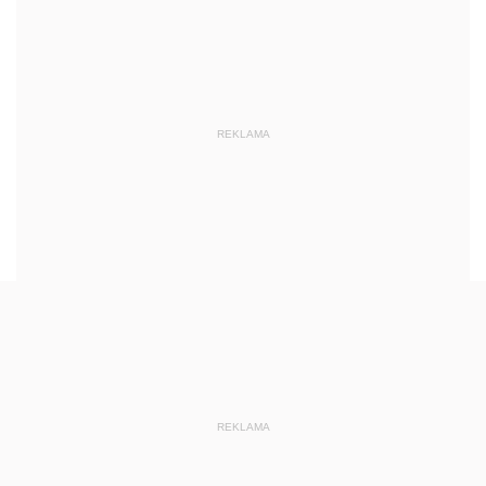
2024
2023
2022
2021
REKLAMA
2020
2019
2018
2017
2016
2015
2014
2013
REKLAMA
z 31 grudnia 2013 pozycja 402