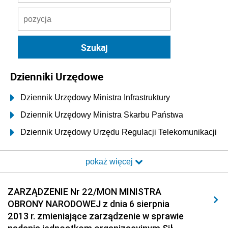
Dzienniki Urzędowe
Dziennik Urzędowy Ministra Infrastruktury
Dziennik Urzędowy Ministra Skarbu Państwa
Dziennik Urzędowy Urzędu Regulacji Telekomunikacji
i Poczty
pokaż więcej
Dziennik Urzędowy Ministra Transportu i Budownictwa
Dziennik Urzędowy Urzędu Komunikacji
ZARZĄDZENIE Nr 22/MON MINISTRA
Elektronicznej
OBRONY NARODOWEJ z dnia 6 sierpnia
Dziennik Urzędowy Ministra Spraw Wewnętrznych i
2013 r. zmieniające zarządzenie w sprawie
Administracji