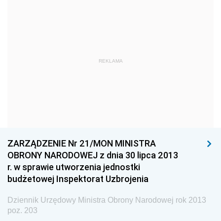
2024
2023
2022
2021
REKLAMA
2020
2019
2018
2017
ZARZĄDZENIE Nr 21/MON MINISTRA
2016
OBRONY NARODOWEJ z dnia 30 lipca 2013
2015
r. w sprawie utworzenia jednostki
budżetowej Inspektorat Uzbrojenia
2014
2013
Dziennik Urzędowy Ministra Obrony Narodowej rok 2013
z 31 grudnia 2013 pozycja 402
poz. 203