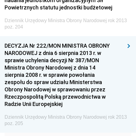
nadania jednostkom organizacyjnym Sił
Dziennik Urzędowy Ministra Transportu
Powietrznych statutu jednostki budżetowej
Dziennik Urzędowy Ministra Budownictwa
Dziennik Urzędowy Ministra Obrony Narodowej rok 2013
Dziennik Urzędowy Ministra Nauki i Szkolnictwa
poz. 204
Wyższego
Dziennik Urzędowy Głównego Urzędu Miar
DECYZJA Nr 222/MON MINISTRA OBRONY
NARODOWEJ z dnia 6 sierpnia 2013 r. w
Dziennik Urzędowy Ministra Rolnictwa i Rozwoju Wsi
sprawie uchylenia decyzji Nr 387/MON
Dziennik Urzędowy Ministra Edukacji Narodowej i
Ministra Obrony Narodowej z dnia 14
Sportu
sierpnia 2008 r. w sprawie powołania
zespołu do spraw udziału Ministerstwa
Dziennik Urzędowy Ministra Edukacji i Nauki
Obrony Narodowej w sprawowaniu przez
Dziennik Urzędowy Ministra Edukacji Narodowej
Rzeczpospolitą Polską przewodnictwa w
Radzie Unii Europejskiej
Dziennik Urzędowy Ministra Gospodarki Morskiej
Dziennik Urzędowy Ministra Obrony Narodowej
Dziennik Urzędowy Ministra Obrony Narodowej rok 2013
2026
poz. 205
2025