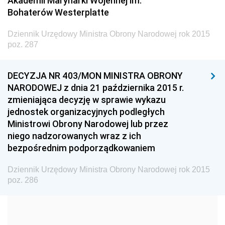
Akademii Marynarki Wojennej im.
Dziennik Urzędowy Ministra Transportu
Bohaterów Westerplatte
Dziennik Urzędowy Ministra Budownictwa
Dziennik Urzędowy Ministra Obrony Narodowej rok 2015
Dziennik Urzędowy Ministra Nauki i Szkolnictwa
poz. 287
Wyższego
Dziennik Urzędowy Głównego Urzędu Miar
DECYZJA NR 403/MON MINISTRA OBRONY
NARODOWEJ z dnia 21 października 2015 r.
Dziennik Urzędowy Ministra Rolnictwa i Rozwoju Wsi
zmieniająca decyzję w sprawie wykazu
Dziennik Urzędowy Ministra Edukacji Narodowej i
jednostek organizacyjnych podległych
Sportu
Ministrowi Obrony Narodowej lub przez
niego nadzorowanych wraz z ich
Dziennik Urzędowy Ministra Edukacji i Nauki
bezpośrednim podporządkowaniem
Dziennik Urzędowy Ministra Edukacji Narodowej
Dziennik Urzędowy Ministra Obrony Narodowej rok 2015
Dziennik Urzędowy Ministra Gospodarki Morskiej
poz. 286
Dziennik Urzędowy Ministra Obrony Narodowej
2026
2025