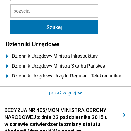
Dzienniki Urzędowe
Dziennik Urzędowy Ministra Infrastruktury
Dziennik Urzędowy Ministra Skarbu Państwa
Dziennik Urzędowy Urzędu Regulacji Telekomunikacji
i Poczty
pokaż więcej
Dziennik Urzędowy Ministra Transportu i Budownictwa
Dziennik Urzędowy Urzędu Komunikacji
DECYZJA NR 405/MON MINISTRA OBRONY
Elektronicznej
NARODOWEJ z dnia 22 października 2015 r.
Dziennik Urzędowy Ministra Spraw Wewnętrznych i
w sprawie zatwierdzenia zmiany statutu
Administracji