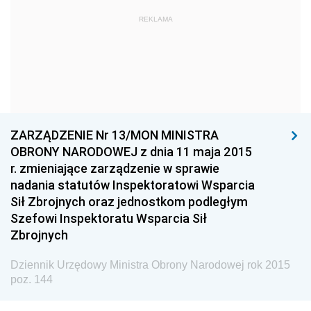
2024
REKLAMA
2023
2022
2021
2020
ZARZĄDZENIE Nr 13/MON MINISTRA
2019
OBRONY NARODOWEJ z dnia 11 maja 2015
2018
r. zmieniające zarządzenie w sprawie
2017
nadania statutów Inspektoratowi Wsparcia
Sił Zbrojnych oraz jednostkom podległym
2016
Szefowi Inspektoratu Wsparcia Sił
2015
Zbrojnych
z 28 grudnia 2015 pozycje 344-347
Dziennik Urzędowy Ministra Obrony Narodowej rok 2015
z 22 grudnia 2015 pozycja 343
poz. 144
z 21 grudnia 2015 pozycje 341-342