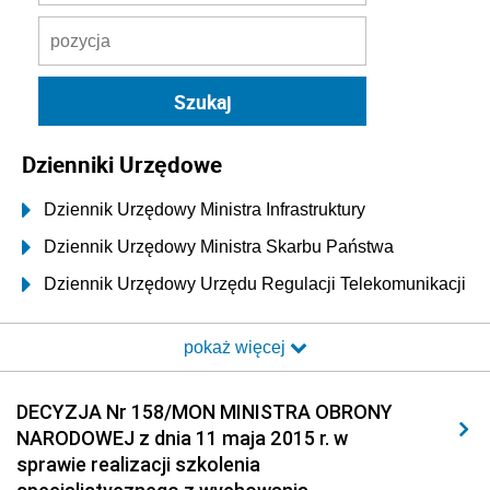
Dzienniki Urzędowe
Dziennik Urzędowy Ministra Infrastruktury
Dziennik Urzędowy Ministra Skarbu Państwa
Dziennik Urzędowy Urzędu Regulacji Telekomunikacji
i Poczty
pokaż więcej
Dziennik Urzędowy Ministra Transportu i Budownictwa
Dziennik Urzędowy Urzędu Komunikacji
DECYZJA Nr 158/MON MINISTRA OBRONY
Elektronicznej
NARODOWEJ z dnia 11 maja 2015 r. w
Dziennik Urzędowy Ministra Spraw Wewnętrznych i
sprawie realizacji szkolenia
Administracji