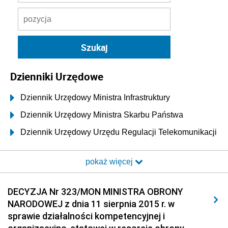
Dzienniki Urzędowe
Dziennik Urzędowy Ministra Infrastruktury
Dziennik Urzędowy Ministra Skarbu Państwa
Dziennik Urzędowy Urzędu Regulacji Telekomunikacji
i Poczty
pokaż więcej
Dziennik Urzędowy Ministra Transportu i Budownictwa
Dziennik Urzędowy Urzędu Komunikacji
DECYZJA Nr 323/MON MINISTRA OBRONY
Elektronicznej
NARODOWEJ z dnia 11 sierpnia 2015 r. w
Dziennik Urzędowy Ministra Spraw Wewnętrznych i
sprawie działalności kompetencyjnej i
Administracji