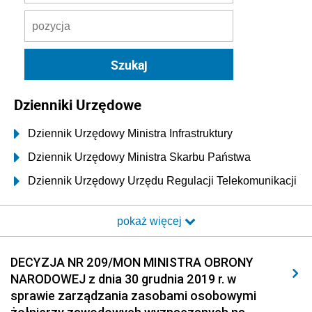
Dzienniki Urzędowe
Dziennik Urzędowy Ministra Infrastruktury
Dziennik Urzędowy Ministra Skarbu Państwa
Dziennik Urzędowy Urzędu Regulacji Telekomunikacji
i Poczty
pokaż więcej
Dziennik Urzędowy Ministra Transportu i Budownictwa
Dziennik Urzędowy Urzędu Komunikacji
DECYZJA NR 209/MON MINISTRA OBRONY
Elektronicznej
NARODOWEJ z dnia 30 grudnia 2019 r. w
Dziennik Urzędowy Ministra Spraw Wewnętrznych i
sprawie zarządzania zasobami osobowymi
Administracji