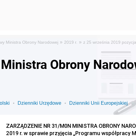
»
»
wy Ministra Obrony Narodowej
2019 r.
z 25 września 2019 pozycj
Ministra Obrony Narodo
olski
Dzienniki Urzędowe
Dzienniki Unii Europejskiej
ZARZĄDZENIE NR 31/M0N MINISTRA OBRONY NAROD
2019 r. w sprawie przyjęcia „Programu współpracy 