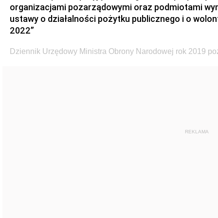
organizacjami pozarządowymi oraz podmiotami wymie
ustawy o działalności pożytku publicznego i o wolont
2022”
Dziennik Urzędowy Ministra Obrony Narodowej rok 2019 po
REKLAMA