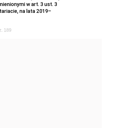
nionymi w art. 3 ust. 3
ariacie, na lata 2019–
z. 189