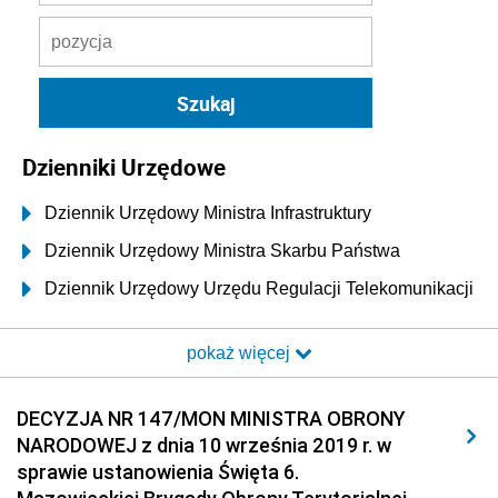
Dzienniki Urzędowe
Dziennik Urzędowy Ministra Infrastruktury
Dziennik Urzędowy Ministra Skarbu Państwa
Dziennik Urzędowy Urzędu Regulacji Telekomunikacji
i Poczty
pokaż więcej
Dziennik Urzędowy Ministra Transportu i Budownictwa
Dziennik Urzędowy Urzędu Komunikacji
DECYZJA NR 147/MON MINISTRA OBRONY
Elektronicznej
NARODOWEJ z dnia 10 września 2019 r. w
Dziennik Urzędowy Ministra Spraw Wewnętrznych i
sprawie ustanowienia Święta 6.
Administracji