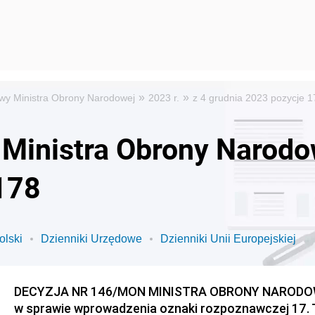
»
»
wy Ministra Obrony Narodowej
2023 r.
z 4 grudnia 2023 pozycje 
Ministra Obrony Narodow
178
olski
Dzienniki Urzędowe
Dzienniki Unii Europejskiej
DECYZJA NR 146/MON MINISTRA OBRONY NARODOWEJ 
w sprawie wprowadzenia oznaki rozpoznawczej 17.