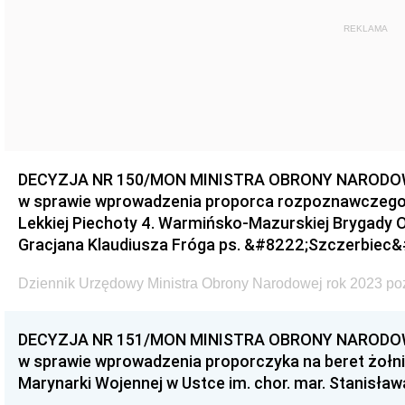
REKLAMA
DECYZJA NR 150/MON MINISTRA OBRONY NARODOWEJ 
w sprawie wprowadzenia proporca rozpoznawczego
Lekkiej Piechoty 4. Warmińsko-Mazurskiej Brygady Ob
Gracjana Klaudiusza Fróga ps. &#8222;Szczerbiec
Dziennik Urzędowy Ministra Obrony Narodowej rok 2023 po
DECYZJA NR 151/MON MINISTRA OBRONY NARODOWEJ 
w sprawie wprowadzenia proporczyka na beret żołni
Marynarki Wojennej w Ustce im. chor. mar. Stanisła