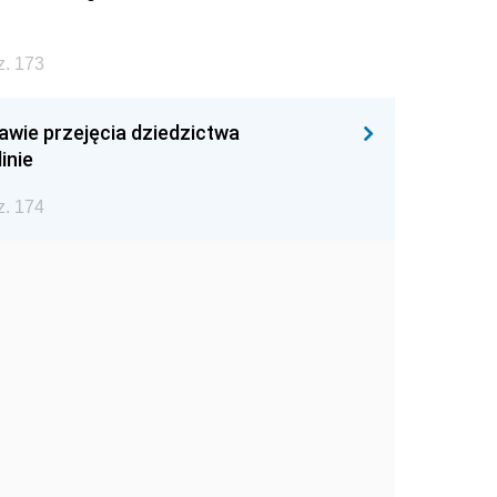
z. 173
awie przejęcia dziedzictwa
inie
z. 174