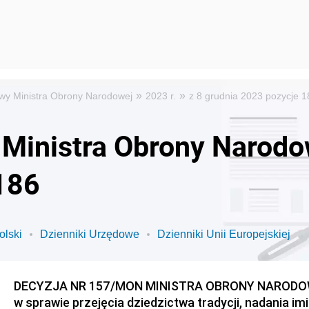
»
»
wy Ministra Obrony Narodowej
2023 r.
z 8 grudnia 2023 pozycje 
Ministra Obrony Narodow
186
olski
Dzienniki Urzędowe
Dzienniki Unii Europejskiej
DECYZJA NR 157/MON MINISTRA OBRONY NARODOWEJ 
w sprawie przejęcia dziedzictwa tradycji, nadania imi