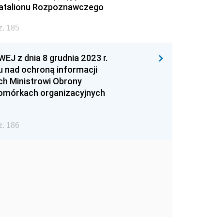
 Batalionu Rozpoznawczego
z. 185
z dnia 8 grudnia 2023 r.
u nad ochroną informacji
ch Ministrowi Obrony
komórkach organizacyjnych
z. 186