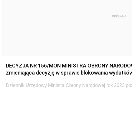
REKLAMA
DECYZJA NR 156/MON MINISTRA OBRONY NARODOWEJ 
zmieniająca decyzję w sprawie blokowania wydatków
Dziennik Urzędowy Ministra Obrony Narodowej rok 2023 po