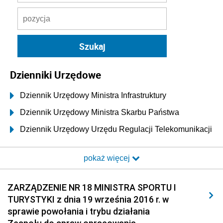
Dzienniki Urzędowe
Dziennik Urzędowy Ministra Infrastruktury
Dziennik Urzędowy Ministra Skarbu Państwa
Dziennik Urzędowy Urzędu Regulacji Telekomunikacji
i Poczty
pokaż więcej
Dziennik Urzędowy Ministra Transportu i Budownictwa
Dziennik Urzędowy Urzędu Komunikacji
ZARZĄDZENIE NR 18 MINISTRA SPORTU I
Elektronicznej
TURYSTYKI z dnia 19 września 2016 r. w
Dziennik Urzędowy Ministra Spraw Wewnętrznych i
sprawie powołania i trybu działania
Administracji