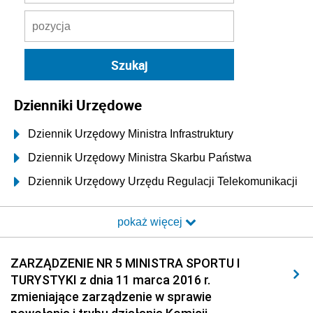
Dzienniki Urzędowe
Dziennik Urzędowy Ministra Infrastruktury
Dziennik Urzędowy Ministra Skarbu Państwa
Dziennik Urzędowy Urzędu Regulacji Telekomunikacji
i Poczty
pokaż więcej
Dziennik Urzędowy Ministra Transportu i Budownictwa
Dziennik Urzędowy Urzędu Komunikacji
ZARZĄDZENIE NR 5 MINISTRA SPORTU I
Elektronicznej
TURYSTYKI z dnia 11 marca 2016 r.
Dziennik Urzędowy Ministra Spraw Wewnętrznych i
zmieniające zarządzenie w sprawie
Administracji