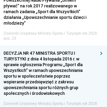
Powszechnej Nauki Pływania „Umiem
Dziennik Urzędowy Ministra Transportu
pływać” na rok 2017 realizowanego w
ramach zadania „Sport dla Wszystkich”
Dziennik Urzędowy Ministra Budownictwa
działania „Upowszechnianie sportu dzieci i
Dziennik Urzędowy Ministra Nauki i Szkolnictwa
młodzieży”
Wyższego
Dziennik Urzędowy Ministra Sportu i Turystyki rok 2016
Dziennik Urzędowy Głównego Urzędu Miar
poz. 23
Dziennik Urzędowy Ministra Rolnictwa i Rozwoju Wsi
Dziennik Urzędowy Ministra Edukacji Narodowej i
DECYZJA NR 47 MINISTRA SPORTU I
Sportu
TURYSTYKI z dnia 4 listopada 2016 r. w
sprawie ogłoszenia Programu „Sport dla
Dziennik Urzędowy Ministra Edukacji i Nauki
Wszystkich” w ramach upowszechniania
Dziennik Urzędowy Ministra Edukacji Narodowej
sportu w społeczeństwie poprzez
wspieranie przedsięwzięć z zakresu
Dziennik Urzędowy Ministra Gospodarki Morskiej
upowszechniania sportu różnych grup
Dziennik Urzędowy Ministra Obrony Narodowej
społecznych i środowiskowych
Dziennik Urzędowy Komendy Głównej Państwowej
Straży Pożarnej
Dziennik Urzędowy Ministra Sportu i Turystyki rok 2016