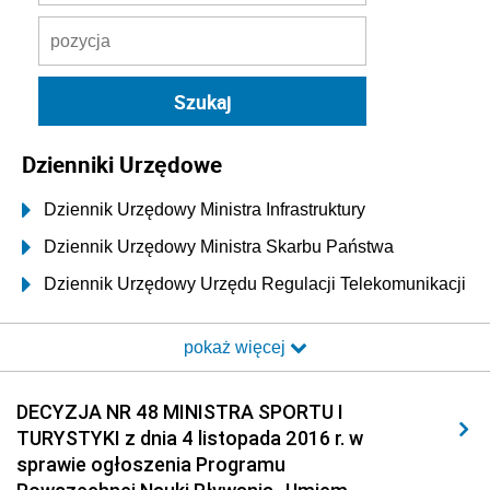
Dzienniki Urzędowe
Dziennik Urzędowy Ministra Infrastruktury
Dziennik Urzędowy Ministra Skarbu Państwa
Dziennik Urzędowy Urzędu Regulacji Telekomunikacji
i Poczty
pokaż więcej
Dziennik Urzędowy Ministra Transportu i Budownictwa
Dziennik Urzędowy Urzędu Komunikacji
DECYZJA NR 48 MINISTRA SPORTU I
Elektronicznej
TURYSTYKI z dnia 4 listopada 2016 r. w
Dziennik Urzędowy Ministra Spraw Wewnętrznych i
sprawie ogłoszenia Programu
Administracji