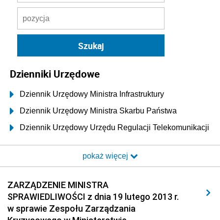
Dzienniki Urzędowe
Dziennik Urzędowy Ministra Infrastruktury
Dziennik Urzędowy Ministra Skarbu Państwa
Dziennik Urzędowy Urzędu Regulacji Telekomunikacji
i Poczty
pokaż więcej
Dziennik Urzędowy Ministra Transportu i Budownictwa
Dziennik Urzędowy Urzędu Komunikacji
ZARZĄDZENIE MINISTRA
Elektronicznej
SPRAWIEDLIWOŚCI z dnia 19 lutego 2013 r.
Dziennik Urzędowy Ministra Spraw Wewnętrznych i
w sprawie Zespołu Zarządzania
Administracji