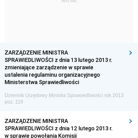
REKLAMA
Dziennik Urzędowy Głównego Urzędu Statystycznego
Dziennik Urzędowy Ministra Kultury i Dziedzictwa
Narodowego
Dziennik Urzędowy Komendy Głównej Policji
Dziennik Urzędowy Ministra Gospodarki
ZARZĄDZENIE MINISTRA
Dziennik Urzędowy Urzędu Ochrony Konkurencji i
SPRAWIEDLIWOŚCI z dnia 13 lutego 2013 r.
Konsumentów
zmieniające zarządzenie w sprawie
Dziennik Urzędowy Ministra Pracy i Polityki
ustalenia regulaminu organizacyjnego
Społecznej
Ministerstwa Sprawiedliwości
Dziennik Urzędowy Ministra Spraw Zagranicznych
Dziennik Urzędowy Ministra Sprawiedliwości rok 2013
Dziennik Urzędowy Urzędu Lotnictwa Cywilnego
poz. 119
Dziennik Urzędowy Komisji Nadzoru Finansowego
ZARZĄDZENIE MINISTRA
Dziennik Urzędowy Ministerstwa Hutnictwa i
SPRAWIEDLIWOŚCI z dnia 12 lutego 2013 r.
Przemysłu Maszynowego
w sprawie powołania Komisji