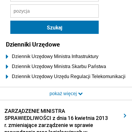
Dzienniki Urzędowe
Dziennik Urzędowy Ministra Infrastruktury
Dziennik Urzędowy Ministra Skarbu Państwa
Dziennik Urzędowy Urzędu Regulacji Telekomunikacji
i Poczty
pokaż więcej
Dziennik Urzędowy Ministra Transportu i Budownictwa
Dziennik Urzędowy Urzędu Komunikacji
ZARZĄDZENIE MINISTRA
Elektronicznej
SPRAWIEDLIWOŚCI z dnia 16 kwietnia 2013
Dziennik Urzędowy Ministra Spraw Wewnętrznych i
r. zmieniające zarządzenie w sprawie
Administracji