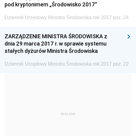
pod kryptonimem „Środowisko 2017”
Dziennik Urzędowy Ministra Budownictwa
Dziennik Urzędowy Ministra Nauki i Szkolnictwa
Dziennik Urzędowy Ministra Środowiska rok 2017 poz. 24
Wyższego
Dziennik Urzędowy Głównego Urzędu Miar
ZARZĄDZENIE MINISTRA ŚRODOWISKA z
dnia 29 marca 2017 r. w sprawie systemu
Dziennik Urzędowy Ministra Rolnictwa i Rozwoju Wsi
stałych dyżurów Ministra Środowiska
Dziennik Urzędowy Ministra Edukacji Narodowej i
Sportu
Dziennik Urzędowy Ministra Środowiska rok 2017 poz. 22
Dziennik Urzędowy Ministra Edukacji i Nauki
Dziennik Urzędowy Ministra Edukacji Narodowej
Dziennik Urzędowy Ministra Gospodarki Morskiej
Dziennik Urzędowy Ministra Obrony Narodowej
Dziennik Urzędowy Komendy Głównej Państwowej
REKLAMA
Straży Pożarnej
Dziennik Urzędowy Głównego Urzędu Statystycznego