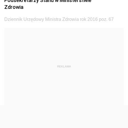
Podsekretarzy Stanu w Ministerstwie
Dziennik Urzędowy Ministra Transportu
Zdrowia
Dziennik Urzędowy Ministra Budownictwa
Dziennik Urzędowy Ministra Zdrowia rok 2016 poz. 67
Dziennik Urzędowy Ministra Nauki i Szkolnictwa
Wyższego
Dziennik Urzędowy Głównego Urzędu Miar
Dziennik Urzędowy Ministra Rolnictwa i Rozwoju Wsi
Dziennik Urzędowy Ministra Edukacji Narodowej i
REKLAMA
Sportu
Dziennik Urzędowy Ministra Edukacji i Nauki
Dziennik Urzędowy Ministra Edukacji Narodowej
Dziennik Urzędowy Ministra Gospodarki Morskiej
Dziennik Urzędowy Ministra Obrony Narodowej
Dziennik Urzędowy Komendy Głównej Państwowej
Straży Pożarnej