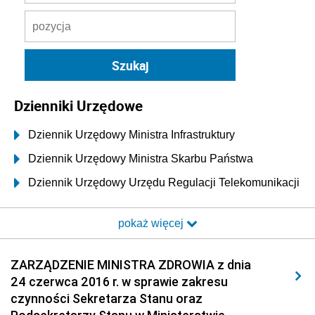
Dzienniki Urzędowe
Dziennik Urzędowy Ministra Infrastruktury
Dziennik Urzędowy Ministra Skarbu Państwa
Dziennik Urzędowy Urzędu Regulacji Telekomunikacji
i Poczty
pokaż więcej
Dziennik Urzędowy Ministra Transportu i Budownictwa
Dziennik Urzędowy Urzędu Komunikacji
ZARZĄDZENIE MINISTRA ZDROWIA z dnia
Elektronicznej
24 czerwca 2016 r. w sprawie zakresu
Dziennik Urzędowy Ministra Spraw Wewnętrznych i
czynności Sekretarza Stanu oraz
Administracji