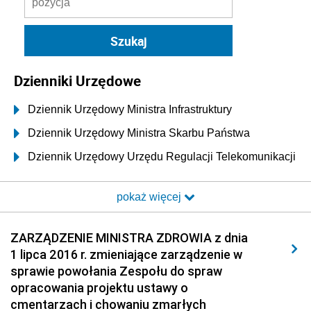
Dzienniki Urzędowe
Dziennik Urzędowy Ministra Infrastruktury
Dziennik Urzędowy Ministra Skarbu Państwa
Dziennik Urzędowy Urzędu Regulacji Telekomunikacji
i Poczty
pokaż więcej
Dziennik Urzędowy Ministra Transportu i Budownictwa
Dziennik Urzędowy Urzędu Komunikacji
ZARZĄDZENIE MINISTRA ZDROWIA z dnia
Elektronicznej
1 lipca 2016 r. zmieniające zarządzenie w
Dziennik Urzędowy Ministra Spraw Wewnętrznych i
sprawie powołania Zespołu do spraw
Administracji
opracowania projektu ustawy o
Dziennik Urzędowy Ministra Transportu
cmentarzach i chowaniu zmarłych