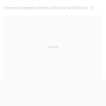
Dziennik Urzędowy Ministra Budownictwa
Dziennik Urzędowy Ministra Zdrowia rok 2016 poz. 71
Dziennik Urzędowy Ministra Nauki i Szkolnictwa
Wyższego
Dziennik Urzędowy Głównego Urzędu Miar
Dziennik Urzędowy Ministra Rolnictwa i Rozwoju Wsi
Dziennik Urzędowy Ministra Edukacji Narodowej i
REKLAMA
Sportu
Dziennik Urzędowy Ministra Edukacji i Nauki
Dziennik Urzędowy Ministra Edukacji Narodowej
Dziennik Urzędowy Ministra Gospodarki Morskiej
Dziennik Urzędowy Ministra Obrony Narodowej
Dziennik Urzędowy Komendy Głównej Państwowej
Straży Pożarnej
Dziennik Urzędowy Głównego Urzędu Statystycznego