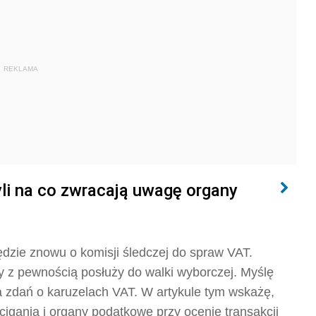
REKLAMA
li na co zwracają uwagę organy
będzie znowu o komisji śledczej do spraw VAT.
ry z pewnością posłuży do walki wyborczej. Myślę
a zdań o karuzelach VAT. W artykule tym wskażę,
igania i organy podatkowe przy ocenie transakcji