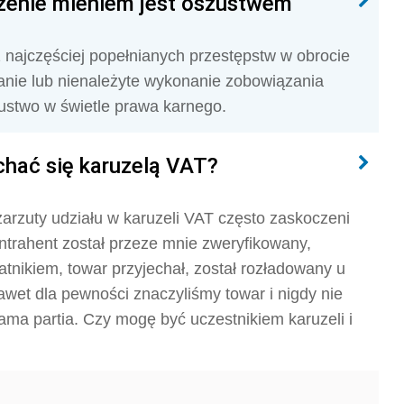
zenie mieniem jest oszustwem
 najczęściej popełnianych przestępstw w obrocie
nie lub nienależyte wykonanie zobowiązania
ustwo w świetle prawa karnego.
hać się karuzelą VAT?
zarzuty udziału w karuzeli VAT często zaskoczeni
ntrahent został przeze mnie zweryfikowany,
tnikiem, towar przyjechał, został rozładowany u
et dla pewności znaczyliśmy towar i nigdy nie
ama partia. Czy mogę być uczestnikiem karuzeli i