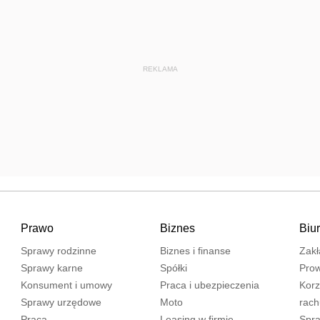
REKLAMA
Prawo
Biznes
Biu
Sprawy rodzinne
Biznes i finanse
Zakł
Sprawy karne
Spółki
Prow
Konsument i umowy
Praca i ubezpieczenia
Korz
Sprawy urzędowe
Moto
rac
Praca
Leasing w firmie
Spra