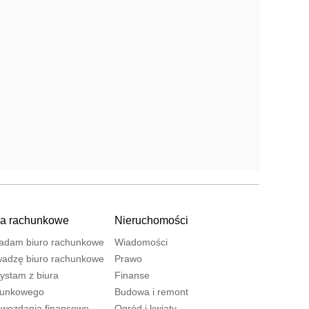
ra rachunkowe
Nieruchomości
adam biuro rachunkowe
Wiadomości
adzę biuro rachunkowe
Prawo
ystam z biura
Finanse
hunkowego
Budowa i remont
wozdania finansowe
Ogród i kwiaty