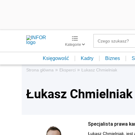
Kategorie
Księgowość
Kadry
Biznes
S
»
»
Strona główna
Eksperci
Łukasz Chmielniak
Łukasz Chmielniak
Specjalista prawa ka
Łukasz Chmielniak, jest 