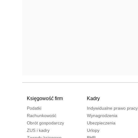
Księgowość firm
Kadry
Podatki
Indywidualne prawo pracy
Rachunkowość
Wynagrodzenia
Obrót gospodarczy
Ubezpieczenia
ZUS i kadry
Urlopy
Zawody księgowe
BHP