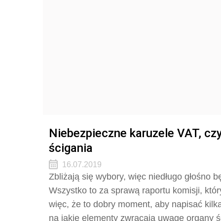
Niebezpieczne karuzele VAT, czy
ścigania
16.07.2019
Zbliżają się wybory, więc niedługo głośno 
Wszystko to za sprawą raportu komisji, któ
więc, że to dobry moment, aby napisać kilk
na jakie elementy zwracają uwagę organy śc