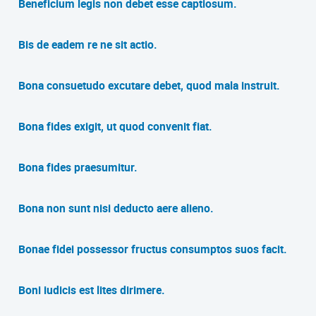
Beneficium legis non debet esse captiosum.
Bis de eadem re ne sit actio.
Bona consuetudo excutare debet, quod mala instruit.
Bona fides exigit, ut quod convenit fiat.
Bona fides praesumitur.
Bona non sunt nisi deducto aere alieno.
Bonae fidei possessor fructus consumptos suos facit.
Boni iudicis est lites dirimere.