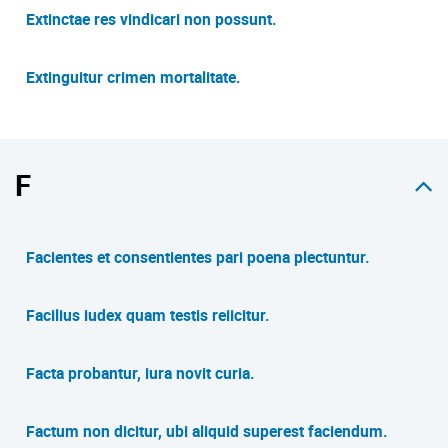
Extinctae res vindicari non possunt.
Extinguitur crimen mortalitate.
F
Facientes et consentientes pari poena plectuntur.
Facilius iudex quam testis reiicitur.
Facta probantur, iura novit curia.
Factum non dicitur, ubi aliquid superest faciendum.