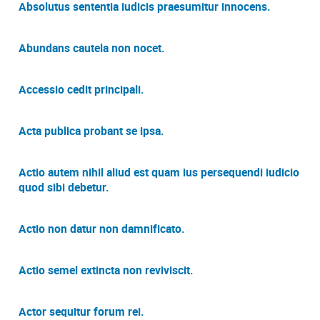
Absolutus sententia iudicis praesumitur innocens.
Abundans cautela non nocet.
Accessio cedit principali.
Acta publica probant se ipsa.
Actio autem nihil aliud est quam ius persequendi iudicio
quod sibi debetur.
Actio non datur non damnificato.
Actio semel extincta non reviviscit.
Actor sequitur forum rei.