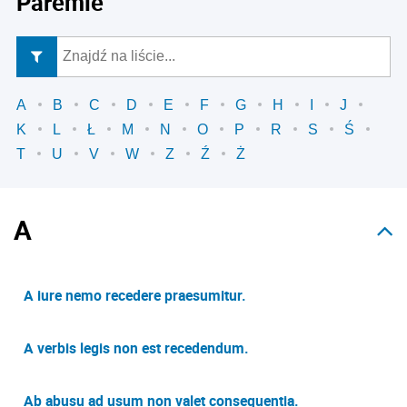
Paremie
A
B
C
D
E
F
G
H
I
J
K
L
Ł
M
N
O
P
R
S
Ś
T
U
V
W
Z
Ź
Ż
A
A iure nemo recedere praesumitur.
A verbis legis non est recedendum.
Ab abusu ad usum non valet consequentia.