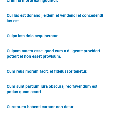
Crimina morte extinguuntur.
Cui ius est donandi, eidem et vendendi et concedendi
ius est.
Culpa lata dolo aequiperatur.
Culpam autem esse, quod cum a diligente provideri
poterit et non esset provisum.
Cum reus moram facit, et fideiussor tenetur.
Cum sunt partium iura obscura, reo favendum est
potius quam actori.
Curatorem habenti curator non datur.