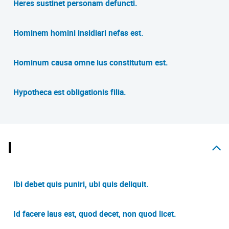
Heres sustinet personam defuncti.
Hominem homini insidiari nefas est.
Hominum causa omne ius constitutum est.
Hypotheca est obligationis filia.
I
Ibi debet quis puniri, ubi quis deliquit.
Id facere laus est, quod decet, non quod licet.