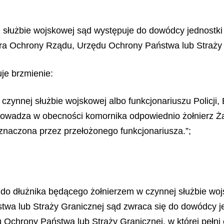
j służbie wojskowej sąd występuje do dowódcy jednostki 
iura Ochrony Rządu, Urzędu Ochrony Państwa lub Straży 
uje brzmienie:
 czynnej służbie wojskowej albo funkcjonariuszu Policj
prowadza w obecności komornika odpowiednio żołnierz 
naczona przez przełożonego funkcjonariusza.”;
do dłużnika będącego żołnierzem w czynnej służbie wojs
wa lub Straży Granicznej sąd zwraca się do dowódcy j
du Ochrony Państwa lub Straży Granicznej, w której pełni