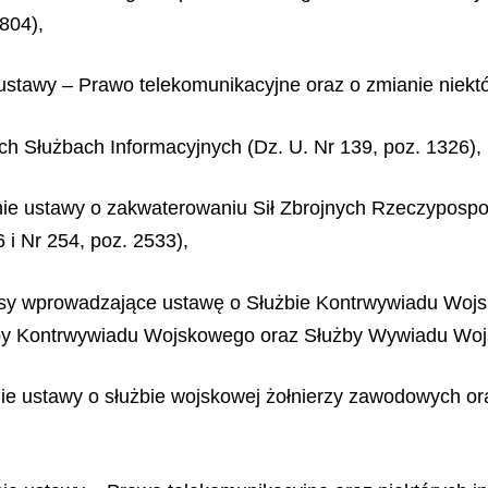
 804),
 ustawy – Prawo telekomunikacyjne oraz o zmianie niektó
ych Służbach Informacyjnych (Dz. U. Nr 139, poz. 1326),
nie ustawy o zakwaterowaniu Sił Zbrojnych Rzeczypospoli
 i Nr 254, poz. 2533),
episy wprowadzające ustawę o Służbie Kontrwywiadu W
żby Kontrwywiadu Wojskowego oraz Służby Wywiadu Wojs
anie ustawy o służbie wojskowej żołnierzy zawodowych or