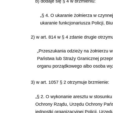
b) dodaje się § 4 w brzmieniu:
„§ 4. O ukaranie żołnierza w czynne
ukaranie funkcjonariusza Policji, B
2) w art. 814 w § 4 zdanie drugie otrzym
„Przeszukania odzieży na żołnierzu w
Państwa lub Straży Granicznej prze
organu porządkowego albo osoba wyz
3) w art. 1057 § 2 otrzymuje brzmienie:
„§ 2. O wykonanie aresztu w stosunku 
Ochrony Rządu, Urzędu Ochrony Państ
jednostki organizacyjnej Policji, Urzę