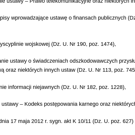
nie ustawy – Prawo telekomunikacyjne oraz niektórych in
episy wprowadzające ustawę o finansach publicznych (Dz.
dyscyplinie wojskowej (Dz. U. Nr 190, poz. 1474),
ianie ustawy o świadczeniach odszkodowawczych przysł
 oraz niektórych innych ustaw (Dz. U. Nr 113, poz. 745
nie informacji niejawnych (Dz. U. Nr 182, poz. 1228),
ie ustawy – Kodeks postępowania karnego oraz niektórych
nia 17 maja 2012 r. sygn. akt K 10/11 (Dz. U. poz. 627)