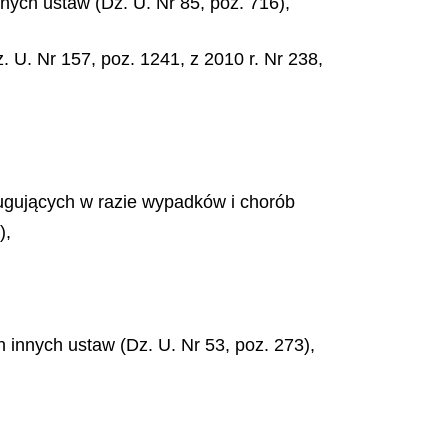
nych ustaw (Dz. U. Nr 85, poz. 716),
 U. Nr 157, poz. 1241, z 2010 r. Nr 238,
ugujących w razie wypadków i chorób
),
 innych ustaw (Dz. U. Nr 53, poz. 273),