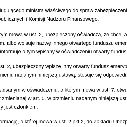
sługującego ministra właściwego do spraw zabezpieczen
publicznych i Komisji Nadzoru Finansowego.
órym mowa w ust. 2, ubezpieczony oświadcza, że chce, 
iem, albo wpisuje nazwę innego otwartego funduszu eme
informuje o tym wpisany w oświadczeniu otwarty fundus
t. 2, ubezpieczony wpisze inny otwarty fundusz emerytal
zmieniu nadanym niniejszą ustawą, stosuje się odpowiedn
wpisanym w oświadczeniu, o którym mowa w ust. 7, otw
tawy zmienianej w art. 5, w brzmieniu nadanym niniejszą 
 jest członkiem.
formację, o której mowa w ust. 2 pkt 2, do Zakładu Ubez