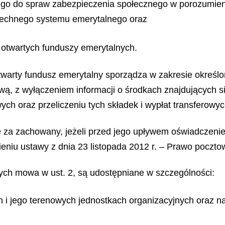
wego do spraw zabezpieczenia społecznego w porozumien
zechnego systemu emerytalnego oraz
 otwartych funduszy emerytalnych.
 otwarty fundusz emerytalny sporządza w zakresie określo
awą, z wyłączeniem informacji o środkach znajdujących s
ych oraz przeliczeniu tych składek i wypłat transferowy
ę za zachowany, jeżeli przed jego upływem oświadczenie
iu ustawy z dnia 23 listopada 2012 r. – Prawo pocztow
rych mowa w ust. 2, są udostępniane w szczególności:
 i jego terenowych jednostkach organizacyjnych oraz n