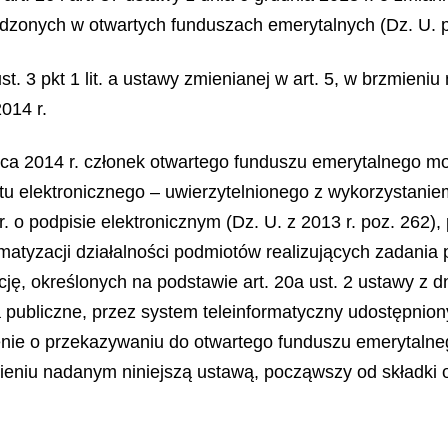
zonych w otwartych funduszach emerytalnych (Dz. U. po
ust. 3 pkt 1 lit. a ustawy zmienianej w art. 5, w brzmieni
014 r.
lipca 2014 r. członek otwartego funduszu emerytalnego 
 elektronicznego – uwierzytelnionego z wykorzystaniem
r. o podpisie elektronicznym (Dz. U. z 2013 r. poz. 262)
rmatyzacji działalności podmiotów realizujących zadania p
cję, określonych na podstawie art. 20a ust. 2 ustawy z dn
a publiczne, przez system teleinformatyczny udostępnio
e o przekazywaniu do otwartego funduszu emerytalnego 
zmieniu nadanym niniejszą ustawą, począwszy od składki o