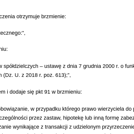
iczenia otrzymuje brzmienie:
tecznego:”,
niu:
spółdzielczych – ustawę z dnia 7 grudnia 2000 r. o fun
 (Dz. U. z 2018 r. poz. 613);”,
em i dodaje się pkt 91 w brzmieniu:
owiązanie, w przypadku którego prawo wierzyciela do pł
czególności przez zastaw, hipotekę lub inną formę zab
anie wynikające z transakcji z udzielonym przyrzeczen