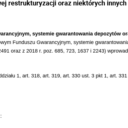
j restrukturyzacji oraz niektórych innych
arancyjnym, systemie gwarantowania depozytów ora
nkowym Funduszu Gwarancyjnym, systemie gwarantowani
i 2491 oraz z 2018 r. poz. 685, 723, 1637 i 2243) wprowa
działu 1, art. 318, art. 319, art. 330 ust. 3 pkt 1, art. 33
: