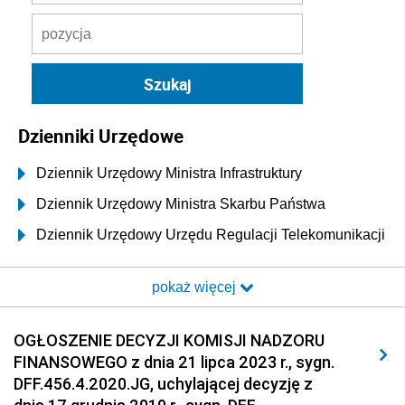
Dzienniki Urzędowe
Dziennik Urzędowy Ministra Infrastruktury
Dziennik Urzędowy Ministra Skarbu Państwa
Dziennik Urzędowy Urzędu Regulacji Telekomunikacji
i Poczty
pokaż więcej
Dziennik Urzędowy Ministra Transportu i Budownictwa
Dziennik Urzędowy Urzędu Komunikacji
OGŁOSZENIE DECYZJI KOMISJI NADZORU
Elektronicznej
FINANSOWEGO z dnia 21 lipca 2023 r., sygn.
Dziennik Urzędowy Ministra Spraw Wewnętrznych i
DFF.456.4.2020.JG, uchylającej decyzję z
Administracji