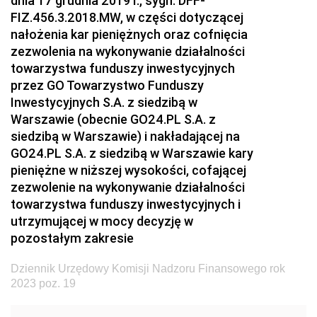
dnia 17 grudnia 2019 r., sygn. DFF-
Dziennik Urzędowy Ministra Transportu
FIZ.456.3.2018.MW, w części dotyczącej
nałożenia kar pieniężnych oraz cofnięcia
Dziennik Urzędowy Ministra Budownictwa
zezwolenia na wykonywanie działalności
Dziennik Urzędowy Ministra Nauki i Szkolnictwa
towarzystwa funduszy inwestycyjnych
Wyższego
przez GO Towarzystwo Funduszy
Inwestycyjnych S.A. z siedzibą w
Dziennik Urzędowy Głównego Urzędu Miar
Warszawie (obecnie GO24.PL S.A. z
Dziennik Urzędowy Ministra Rolnictwa i Rozwoju Wsi
siedzibą w Warszawie) i nakładającej na
GO24.PL S.A. z siedzibą w Warszawie kary
Dziennik Urzędowy Ministra Edukacji Narodowej i
pieniężne w niższej wysokości, cofającej
Sportu
zezwolenie na wykonywanie działalności
Dziennik Urzędowy Ministra Edukacji i Nauki
towarzystwa funduszy inwestycyjnych i
Dziennik Urzędowy Ministra Edukacji Narodowej
utrzymującej w mocy decyzję w
pozostałym zakresie
Dziennik Urzędowy Ministra Gospodarki Morskiej
Dziennik Urzędowy Ministra Obrony Narodowej
Dziennik Urzędowy Komisji Nadzoru Finansowego rok
2023 poz. 19
Dziennik Urzędowy Komendy Głównej Państwowej
Straży Pożarnej