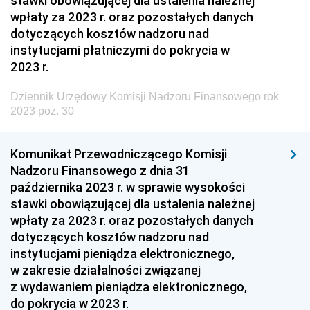
stawki obowiązującej dla ustalenia należnej
Dziennik Urzędowy Ministra Transportu
wpłaty za 2023 r. oraz pozostałych danych
dotyczących kosztów nadzoru nad
Dziennik Urzędowy Ministra Budownictwa
instytucjami płatniczymi do pokrycia w
Dziennik Urzędowy Ministra Nauki i Szkolnictwa
2023 r.
Wyższego
Dziennik Urzędowy Komisji Nadzoru Finansowego rok
Dziennik Urzędowy Głównego Urzędu Miar
2023 poz. 30
Dziennik Urzędowy Ministra Rolnictwa i Rozwoju Wsi
Dziennik Urzędowy Ministra Edukacji Narodowej i
Komunikat Przewodniczącego Komisji
Sportu
Nadzoru Finansowego z dnia 31
października 2023 r. w sprawie wysokości
Dziennik Urzędowy Ministra Edukacji i Nauki
stawki obowiązującej dla ustalenia należnej
Dziennik Urzędowy Ministra Edukacji Narodowej
wpłaty za 2023 r. oraz pozostałych danych
dotyczących kosztów nadzoru nad
Dziennik Urzędowy Ministra Gospodarki Morskiej
instytucjami pieniądza elektronicznego,
Dziennik Urzędowy Ministra Obrony Narodowej
w zakresie działalności związanej
Dziennik Urzędowy Komendy Głównej Państwowej
z wydawaniem pieniądza elektronicznego,
Straży Pożarnej
do pokrycia w 2023 r.