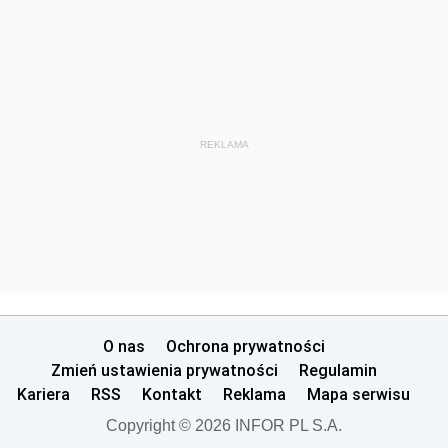
z 19 czerwca 2023 pozycja 14
z 31 maja 2023 pozycja 13
z 28 kwietnia 2023 pozycje 11-12
z 28 marca 2023 pozycja 10
REKLAMA
z 24 marca 2023 pozycje 8-9
z 15 marca 2023 pozycja 7
z 15 lutego 2023 pozycje 5-6
z 26 stycznia 2023 pozycja 4
z 13 stycznia 2023 pozycje 1-3
2022
O nas
Ochrona prywatności
Zmień ustawienia prywatności
Regulamin
2021
Kariera
RSS
Kontakt
Reklama
Mapa serwisu
2020
Copyright © 2026 INFOR PL S.A.
2019