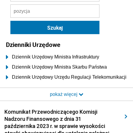
Dzienniki Urzędowe
Dziennik Urzędowy Ministra Infrastruktury
Dziennik Urzędowy Ministra Skarbu Państwa
Dziennik Urzędowy Urzędu Regulacji Telekomunikacji
i Poczty
pokaż więcej
Dziennik Urzędowy Ministra Transportu i Budownictwa
Dziennik Urzędowy Urzędu Komunikacji
Komunikat Przewodniczącego Komisji
Elektronicznej
Nadzoru Finansowego z dnia 31
Dziennik Urzędowy Ministra Spraw Wewnętrznych i
października 2023 r. w sprawie wysokości
Administracji