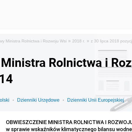
»
»
wy Ministra Rolnictwa i Rozwoju Wsi
2018 r.
z 30 lipca 2018 pozyc
Ministra Rolnictwa i Ro
 14
olski
Dzienniki Urzędowe
Dzienniki Unii Europejskiej
OBWIESZCZENIE MINISTRA ROLNICTWA I ROZWOJU WSI
w sprawie wskaźników klimatycznego bilansu wodn