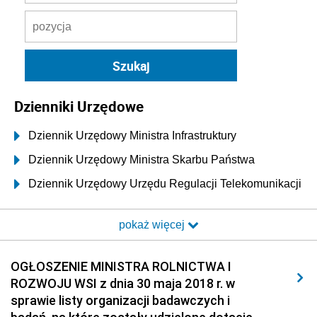
Dzienniki Urzędowe
Dziennik Urzędowy Ministra Infrastruktury
Dziennik Urzędowy Ministra Skarbu Państwa
Dziennik Urzędowy Urzędu Regulacji Telekomunikacji
i Poczty
pokaż więcej
Dziennik Urzędowy Ministra Transportu i Budownictwa
Dziennik Urzędowy Urzędu Komunikacji
OGŁOSZENIE MINISTRA ROLNICTWA I
Elektronicznej
ROZWOJU WSI z dnia 30 maja 2018 r. w
Dziennik Urzędowy Ministra Spraw Wewnętrznych i
sprawie listy organizacji badawczych i
Administracji