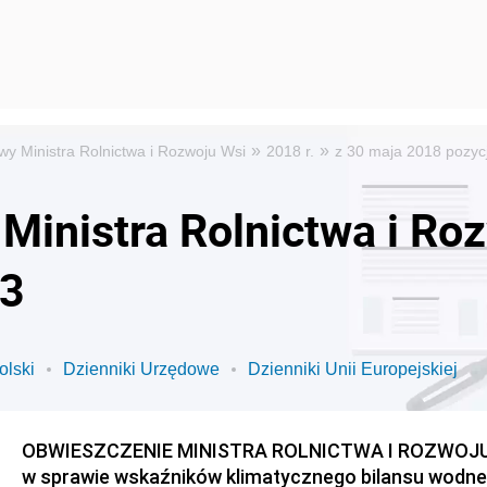
»
»
wy Ministra Rolnictwa i Rozwoju Wsi
2018 r.
z 30 maja 2018 pozyc
Ministra Rolnictwa i Ro
 3
olski
Dzienniki Urzędowe
Dzienniki Unii Europejskiej
OBWIESZCZENIE MINISTRA ROLNICTWA I ROZWOJU WS
w sprawie wskaźników klimatycznego bilansu wodn