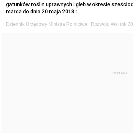
gatunków roślin uprawnych i gleb w okresie sześci
marca do dnia 20 maja 2018 r.
Dziennik Urzędowy Ministra Rolnictwa i Rozwoju Wsi rok 20
REKLAMA