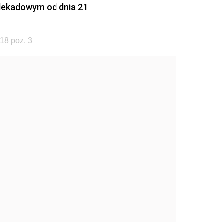
odekadowym od dnia 21
18 poz. 3