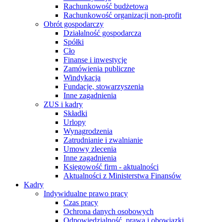
Rachunkowość budżetowa
Rachunkowość organizacji non-profit
Obrót gospodarczy
Działalność gospodarcza
Spółki
Cło
Finanse i inwestycje
Zamówienia publiczne
Windykacja
Fundacje, stowarzyszenia
Inne zagadnienia
ZUS i kadry
Składki
Urlopy
Wynagrodzenia
Zatrudnianie i zwalnianie
Umowy zlecenia
Inne zagadnienia
Księgowość firm - aktualności
Aktualności z Ministerstwa Finansów
Kadry
Indywidualne prawo pracy
Czas pracy
Ochrona danych osobowych
Odpowiedzialność, prawa i obowiązki