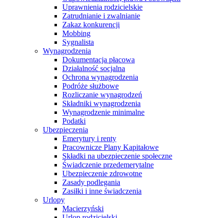
Uprawnienia rodzicielskie
Zatrudnianie i zwalnianie
Zakaz konkurencji
Mobbing
Sygnalista
Wynagrodzenia
Dokumentacja płacowa
Działalność socjalna
Ochrona wynagrodzenia
Podróże służbowe
Rozliczanie wynagrodzeń
Składniki wynagrodzenia
Wynagrodzenie minimalne
Podatki
Ubezpieczenia
Emerytury i renty
Pracownicze Plany Kapitałowe
Składki na ubezpieczenie społeczne
Świadczenie przedemerytalne
Ubezpieczenie zdrowotne
Zasady podlegania
Zasiłki i inne świadczenia
Urlopy
Macierzyński
Urlop rodzicielski