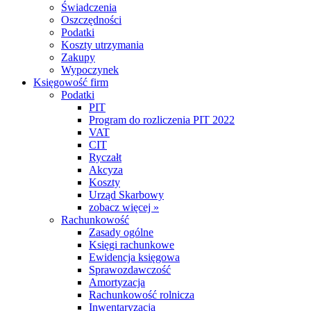
Świadczenia
Oszczędności
Podatki
Koszty utrzymania
Zakupy
Wypoczynek
Księgowość firm
Podatki
PIT
Program do rozliczenia PIT 2022
VAT
CIT
Ryczałt
Akcyza
Koszty
Urząd Skarbowy
zobacz więcej »
Rachunkowość
Zasady ogólne
Księgi rachunkowe
Ewidencja księgowa
Sprawozdawczość
Amortyzacja
Rachunkowość rolnicza
Inwentaryzacja