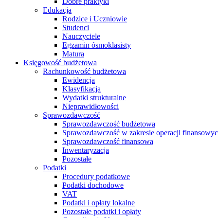
Dobre praktyki
Edukacja
Rodzice i Uczniowie
Studenci
Nauczyciele
Egzamin ósmoklasisty
Matura
Księgowość budżetowa
Rachunkowość budżetowa
Ewidencja
Klasyfikacja
Wydatki strukturalne
Nieprawidłowości
Sprawozdawczość
Sprawozdawczość budżetowa
Sprawozdawczość w zakresie operacji finansowy
Sprawozdawczość finansowa
Inwentaryzacja
Pozostałe
Podatki
Procedury podatkowe
Podatki dochodowe
VAT
Podatki i opłaty lokalne
Pozostałe podatki i opłaty