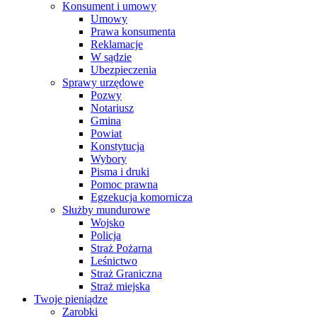
Konsument i umowy
Umowy
Prawa konsumenta
Reklamacje
W sądzie
Ubezpieczenia
Sprawy urzędowe
Pozwy
Notariusz
Gmina
Powiat
Konstytucja
Wybory
Pisma i druki
Pomoc prawna
Egzekucja komornicza
Służby mundurowe
Wojsko
Policja
Straż Pożarna
Leśnictwo
Straż Graniczna
Straż miejska
Twoje pieniądze
Zarobki