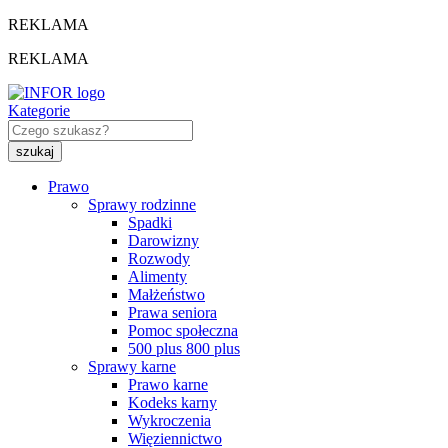
REKLAMA
REKLAMA
Kategorie
Prawo
Sprawy rodzinne
Spadki
Darowizny
Rozwody
Alimenty
Małżeństwo
Prawa seniora
Pomoc społeczna
500 plus 800 plus
Sprawy karne
Prawo karne
Kodeks karny
Wykroczenia
Więziennictwo