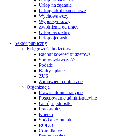
Urlop na żądanie
Urlopy okolicznościowe
Wychowawczy
Wypoczynkowy
Zwolnienia od pracy
Urlop bezpłatny
Urlop ojcowski
Sektor publiczny
Księgowość budżetowa
Rachunkowość budżetowa
Sprawozdawczość
Podatki
Kadry i płace
ZUS
Zamówienia publiczne
Organizacja
Prawo administracyjne
Postępowanie administracyjne
Ustrój i jednostki
Pracownicy
Klienci
Spółka komunalna
RODO
Compliance