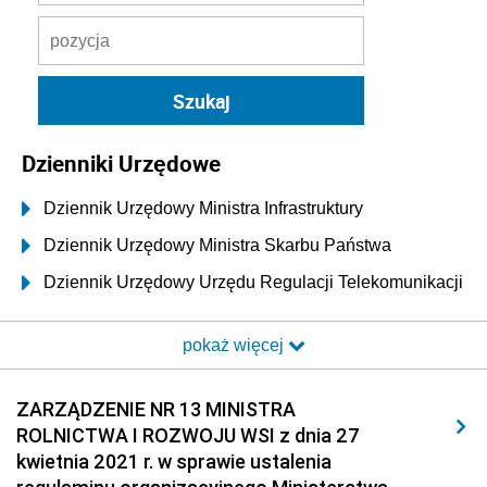
Dzienniki Urzędowe
Dziennik Urzędowy Ministra Infrastruktury
Dziennik Urzędowy Ministra Skarbu Państwa
Dziennik Urzędowy Urzędu Regulacji Telekomunikacji
i Poczty
pokaż więcej
Dziennik Urzędowy Ministra Transportu i Budownictwa
Dziennik Urzędowy Urzędu Komunikacji
ZARZĄDZENIE NR 13 MINISTRA
Elektronicznej
ROLNICTWA I ROZWOJU WSI z dnia 27
Dziennik Urzędowy Ministra Spraw Wewnętrznych i
kwietnia 2021 r. w sprawie ustalenia
Administracji