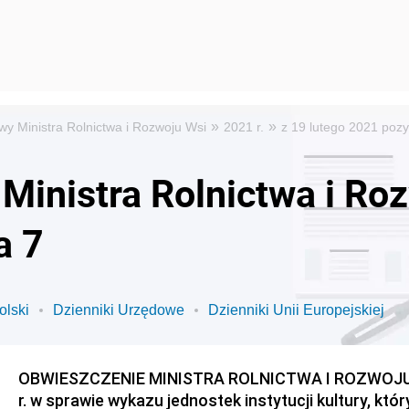
»
»
wy Ministra Rolnictwa i Rozwoju Wsi
2021 r.
z 19 lutego 2021 pozy
Ministra Rolnictwa i Ro
a 7
olski
Dzienniki Urzędowe
Dzienniki Unii Europejskiej
OBWIESZCZENIE MINISTRA ROLNICTWA I ROZWOJU WS
r. w sprawie wykazu jednostek instytucji kultury, kt