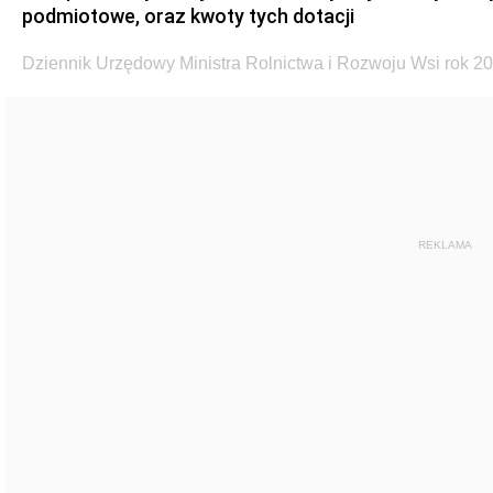
podmiotowe, oraz kwoty tych dotacji
Dziennik Urzędowy Ministra Rolnictwa i Rozwoju Wsi rok 20
REKLAMA