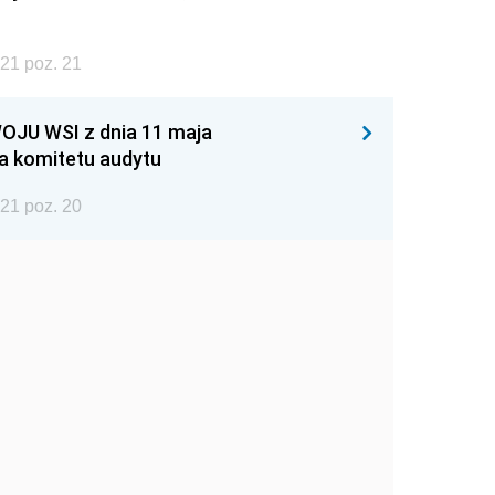
21 poz. 21
JU WSI z dnia 11 maja
ia komitetu audytu
21 poz. 20