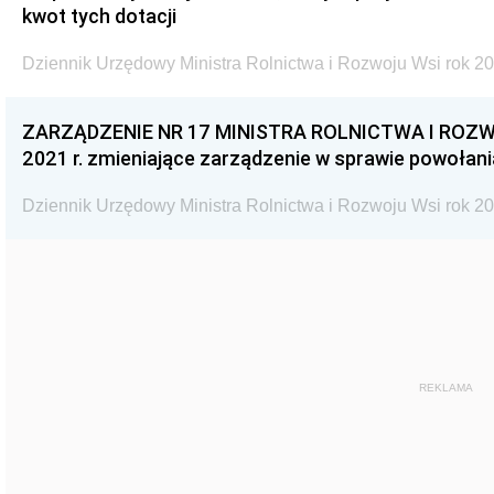
kwot tych dotacji
Dziennik Urzędowy Ministra Rolnictwa i Rozwoju Wsi rok 20
ZARZĄDZENIE NR 17 MINISTRA ROLNICTWA I ROZWO
2021 r. zmieniające zarządzenie w sprawie powołan
Dziennik Urzędowy Ministra Rolnictwa i Rozwoju Wsi rok 20
REKLAMA