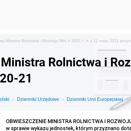
»
»
wy Ministra Rolnictwa i Rozwoju Wsi
2021 r.
z 12 maja 2021 pozyc
Ministra Rolnictwa i Ro
 20-21
olski
Dzienniki Urzędowe
Dzienniki Unii Europejskiej
OBWIESZCZENIE MINISTRA ROLNICTWA I ROZWOJU WS
w sprawie wykazu jednostek, którym przyznano dotac