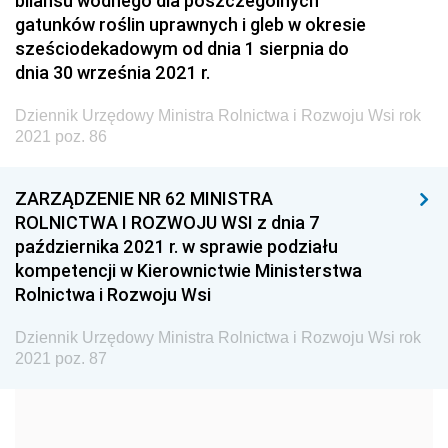
bilansu wodnego dla poszczególnych
Dziennik Urzędowy Ministra Transportu
gatunków roślin uprawnych i gleb w okresie
sześciodekadowym od dnia 1 sierpnia do
Dziennik Urzędowy Ministra Budownictwa
dnia 30 września 2021 r.
Dziennik Urzędowy Ministra Nauki i Szkolnictwa
Wyższego
Dziennik Urzędowy Ministra Rolnictwa i Rozwoju Wsi rok
2021 poz. 86
Dziennik Urzędowy Głównego Urzędu Miar
Dziennik Urzędowy Ministra Rolnictwa i Rozwoju Wsi
ZARZĄDZENIE NR 62 MINISTRA
2026
ROLNICTWA I ROZWOJU WSI z dnia 7
2025
października 2021 r. w sprawie podziału
kompetencji w Kierownictwie Ministerstwa
2024
Rolnictwa i Rozwoju Wsi
2023
Dziennik Urzędowy Ministra Rolnictwa i Rozwoju Wsi rok
2022
2021 poz. 87
2021
z 17 grudnia 2021 pozycja 98
z 14 grudnia 2021 pozycje 95-97