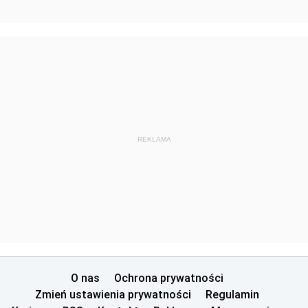
z 9 września 2021 pozycja 75
z 27 sierpnia 2021 pozycje 73-74
z 19 sierpnia 2021 pozycja 72
z 17 sierpnia 2021 pozycje 56-71
z 9 sierpnia 2021 pozycje 54-55
z 30 lipca 2021 pozycja 53
REKLAMA
z 27 lipca 2021 pozycja 52
z 20 lipca 2021 pozycje 50-51
z 16 lipca 2021 pozycja 49
z 9 lipca 2021 pozycje 46-48
z 8 lipca 2021 pozycje 44-45
z 1 lipca 2021 pozycja 43
O nas
Ochrona prywatności
Zmień ustawienia prywatności
Regulamin
z 28 czerwca 2021 pozycje 41-42