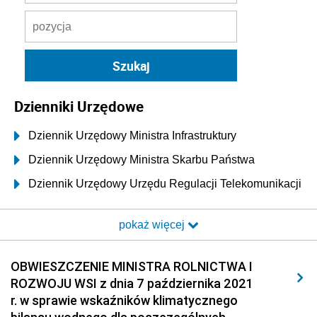
Dzienniki Urzędowe
Dziennik Urzędowy Ministra Infrastruktury
Dziennik Urzędowy Ministra Skarbu Państwa
Dziennik Urzędowy Urzędu Regulacji Telekomunikacji
i Poczty
pokaż więcej
Dziennik Urzędowy Ministra Transportu i Budownictwa
Dziennik Urzędowy Urzędu Komunikacji
OBWIESZCZENIE MINISTRA ROLNICTWA I
Elektronicznej
ROZWOJU WSI z dnia 7 października 2021
Dziennik Urzędowy Ministra Spraw Wewnętrznych i
r. w sprawie wskaźników klimatycznego
Administracji