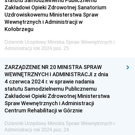
statutu Samodzielnemu Publicznemu
2026
Zakładowi Opieki Zdrowotnej Sanatorium
Uzdrowiskowemu Ministerstwa Spraw
2025
Wewnętrznych i Administracji w
2024
Kołobrzegu
z 24 grudnia 2024 pozycja 73
Dziennik Urzędowy Ministra Spraw Wewnętrznych i
z 23 grudnia 2024 pozycja 72
Administracji rok 2024 poz. 25
z 19 grudnia 2024 pozycja 71
z 17 grudnia 2024 pozycja 70
ZARZĄDZENIE NR 20 MINISTRA SPRAW
WEWNĘTRZNYCH I ADMINISTRACJI z dnia
z 11 grudnia 2024 pozycja 69
4 czerwca 2024 r. w sprawie nadania
z 29 listopada 2024 pozycja 68
statutu Samodzielnemu Publicznemu
Zakładowi Opieki Zdrowotnej Ministerstwa
z 22 listopada 2024 pozycje 66-67
Spraw Wewnętrznych i Administracji
z 7 listopada 2024 pozycja 65
Centrum Rehabilitacji w Górznie
z 23 października 2024 pozycja 64
Dziennik Urzędowy Ministra Spraw Wewnętrznych i
z 8 października 2024 pozycja 63
Administracji rok 2024 poz. 24