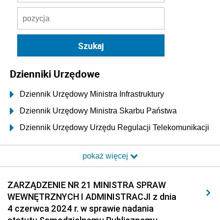
Dzienniki Urzędowe
Dziennik Urzędowy Ministra Infrastruktury
Dziennik Urzędowy Ministra Skarbu Państwa
Dziennik Urzędowy Urzędu Regulacji Telekomunikacji
i Poczty
pokaż więcej
Dziennik Urzędowy Ministra Transportu i Budownictwa
Dziennik Urzędowy Urzędu Komunikacji
ZARZĄDZENIE NR 21 MINISTRA SPRAW
Elektronicznej
WEWNĘTRZNYCH I ADMINISTRACJI z dnia
Dziennik Urzędowy Ministra Spraw Wewnętrznych i
4 czerwca 2024 r. w sprawie nadania
Administracji