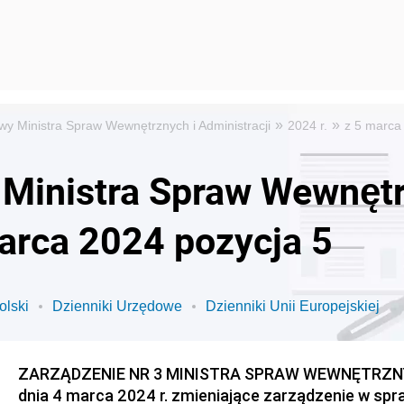
»
»
wy Ministra Spraw Wewnętrznych i Administracji
2024 r.
z 5 marca
 Ministra Spraw Wewnętr
marca 2024 pozycja 5
olski
Dzienniki Urzędowe
Dzienniki Unii Europejskiej
ZARZĄDZENIE NR 3 MINISTRA SPRAW WEWNĘTRZNY
dnia 4 marca 2024 r. zmieniające zarządzenie w spr