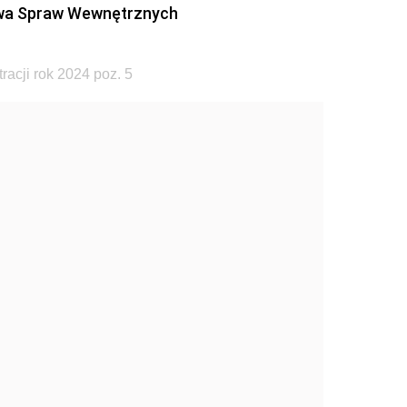
wa Spraw Wewnętrznych
acji rok 2024 poz. 5