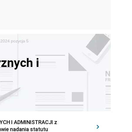
 2024 pozycja 5
znych i
CH I ADMINISTRACJI z
awie nadania statutu