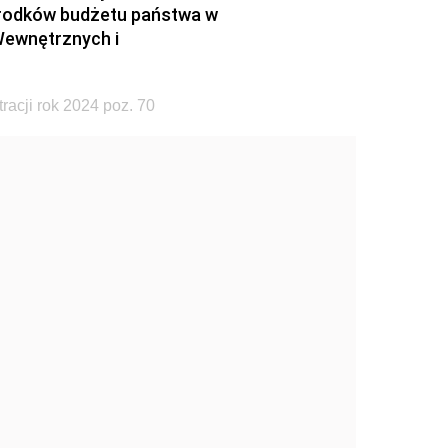
rodków budżetu państwa w
Wewnętrznych i
acji rok 2024 poz. 70