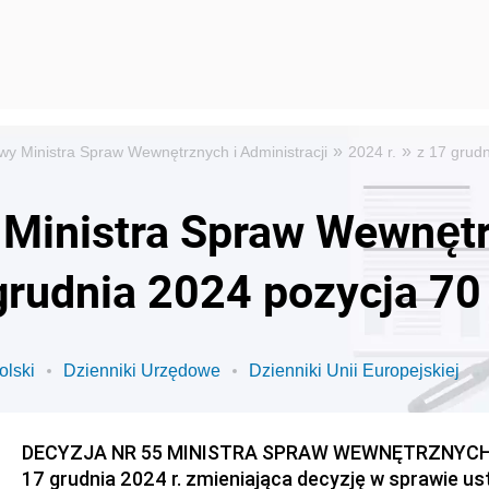
»
»
wy Ministra Spraw Wewnętrznych i Administracji
2024 r.
z 17 grud
 Ministra Spraw Wewnętr
 grudnia 2024 pozycja 70
olski
Dzienniki Urzędowe
Dzienniki Unii Europejskiej
DECYZJA NR 55 MINISTRA SPRAW WEWNĘTRZNYCH I
17 grudnia 2024 r. zmieniająca decyzję w sprawie u