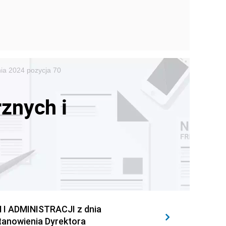
nia 2024 pozycja 70
znych i
 ADMINISTRACJI z dnia
stanowienia Dyrektora