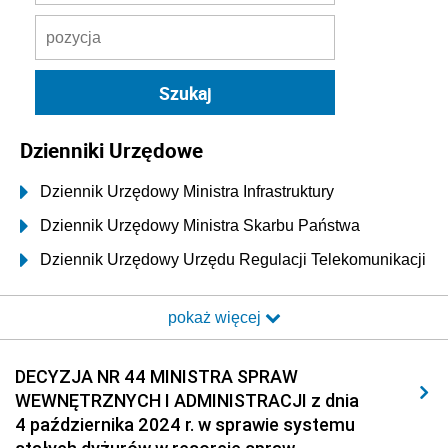
Dzienniki Urzędowe
Dziennik Urzędowy Ministra Infrastruktury
Dziennik Urzędowy Ministra Skarbu Państwa
Dziennik Urzędowy Urzędu Regulacji Telekomunikacji
i Poczty
pokaż więcej
Dziennik Urzędowy Ministra Transportu i Budownictwa
Dziennik Urzędowy Urzędu Komunikacji
DECYZJA NR 44 MINISTRA SPRAW
Elektronicznej
WEWNĘTRZNYCH I ADMINISTRACJI z dnia
Dziennik Urzędowy Ministra Spraw Wewnętrznych i
4 października 2024 r. w sprawie systemu
Administracji