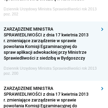
z 22 sierpnia 2013 pozycja 243
Dziennik Urzędowy Ministra Sprawiedliwości rok 2013
z 2 sierpnia 2013 pozycje 241-242
poz. 202
z 31 lipca 2013 pozycja 240
ZARZĄDZENIE MINISTRA
z 25 lipca 2013 pozycja 239
SPRAWIEDLIWOŚCI z dnia 17 kwietnia 2013
z 24 lipca 2013 pozycja 238
r. zmieniające zarządzenie w sprawie
powołania Komisji Egzaminacyjnej do
z 23 lipca 2013 pozycje 236-237
spraw aplikacji adwokackiej przy Ministrze
z 22 lipca 2013 pozycja 235
Sprawiedliwości z siedzibą w Bydgoszczy
z 19 lipca 2013 pozycja 234
Dziennik Urzędowy Ministra Sprawiedliwości rok 2013
z 16 lipca 2013 pozycje 232-233
poz. 200
z 9 lipca 2013 pozycje 230-231
ZARZĄDZENIE MINISTRA
z 28 czerwca 2013 pozycje 227-229
SPRAWIEDLIWOŚCI z dnia 17 kwietnia 2013
z 25 czerwca 2013 pozycja 226
r. zmieniające zarządzenie w sprawie
z 24 czerwca 2013 pozycja 225
powołania Komisji Egzaminacyjnej do