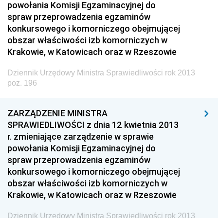
powołania Komisji Egzaminacyjnej do
z 24 kwietnia 2013 pozycja 202
spraw przeprowadzenia egzaminów
z 23 kwietnia 2013 pozycje 200-201
konkursowego i komorniczego obejmującej
obszar właściwości izb komorniczych w
z 19 kwietnia 2013 pozycje 197-199
Krakowie, w Katowicach oraz w Rzeszowie
z 18 kwietnia 2013 pozycja 196
z 16 kwietnia 2013 pozycja 195
Dziennik Urzędowy Ministra Sprawiedliwości rok 2013
poz. 196
z 15 kwietnia 2013 pozycja 194
z 11 kwietnia 2013 pozycja 193
ZARZĄDZENIE MINISTRA
z 10 kwietnia 2013 pozycja 192
SPRAWIEDLIWOŚCI z dnia 12 kwietnia 2013
r. zmieniające zarządzenie w sprawie
z 5 kwietnia 2013 pozycje 182-191
powołania Komisji Egzaminacyjnej do
z 3 kwietnia 2013 pozycje 174-181
spraw przeprowadzenia egzaminów
konkursowego i komorniczego obejmującej
z 29 marca 2013 pozycje 159-173
obszar właściwości izb komorniczych w
z 28 marca 2013 pozycje 153-158
Krakowie, w Katowicach oraz w Rzeszowie
z 26 marca 2013 pozycje 151-152
Dziennik Urzędowy Ministra Sprawiedliwości rok 2013