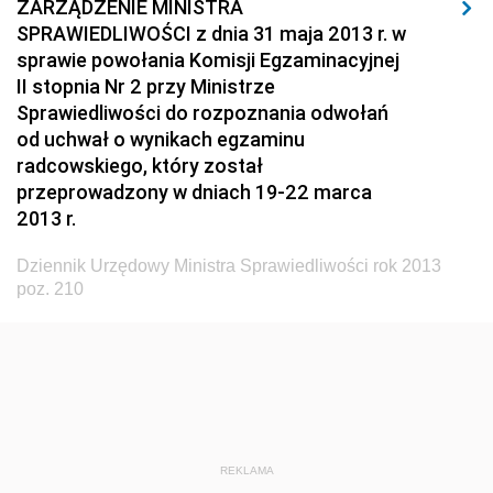
ZARZĄDZENIE MINISTRA
SPRAWIEDLIWOŚCI z dnia 31 maja 2013 r. w
Dziennik Urzędowy Ministerstwa Rolnictwa, Leśnictwa
sprawie powołania Komisji Egzaminacyjnej
i Gospodarki Żywnościowej
II stopnia Nr 2 przy Ministrze
Dziennik Urzędowy Ministra Spraw Wewnętrznych
Sprawiedliwości do rozpoznania odwołań
Dziennik Urzędowy Ministra Transportu, Budownictwa
od uchwał o wynikach egzaminu
i Gospodarki Morskiej
radcowskiego, który został
przeprowadzony w dniach 19-22 marca
Dziennik Urzędowy Ministra Administracji i Cyfryzacji
2013 r.
Dziennik Urzędowy Głównego Inspektora Ochrony
Środowiska
Dziennik Urzędowy Ministra Sprawiedliwości rok 2013
poz. 210
Dziennik Urzędowy Ministra Środowiska
Dziennik Urzędowy Ministra Sportu i Turystyki
Dziennik Urzędowy Ministra Rozwoju Regionalnego
Dziennik Urzędowy Ministra Budownictwa i Przemysłu
Materiałów Budowlanych
REKLAMA
Dziennik Urzędowy Ministra Infrastruktury i Rozwoju