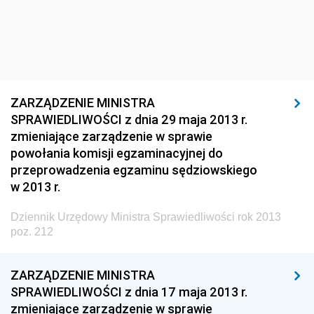
Dziennik Urzędowy Głównego Inspektoratu Ochrony
Środowiska
Dziennik Urzędowy Generalnej Dyrekcji Ochrony
Środowiska
Dziennik Urzędowy Ministerstwa Administracji,
ZARZĄDZENIE MINISTRA
Gospodarki Terenowej i Ochrony Środowiska
SPRAWIEDLIWOŚCI z dnia 29 maja 2013 r.
zmieniające zarządzenie w sprawie
Dziennik Urzędowy Ministerstwa Administracji i
powołania komisji egzaminacyjnej do
Gospodarki Przestrzennej
przeprowadzenia egzaminu sędziowskiego
Dziennik Urzędowy Unii Europejskiej, L
w 2013 r.
Dziennik Urzędowy Ministerstwa Komunikacji
Dziennik Urzędowy Ministra Sprawiedliwości rok 2013
Dziennik Urzędowy Ministerstwa Przemysłu
poz. 212
Chemicznego i Lekkiego
Dziennik Urzędowy Ministerstwa Rolnictwa i
ZARZĄDZENIE MINISTRA
Gospodarki Żywnościowej
SPRAWIEDLIWOŚCI z dnia 17 maja 2013 r.
Dziennik Urzędowy Ministra Rodziny, Pracy i Polityki
zmieniające zarządzenie w sprawie