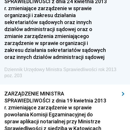
SPRAWIEDLIWOŚCI z dnia 24 kwietnia 2013
r. zmieniające zarządzenie w sprawie
z 30 września 2013 pozycje 270-275
organizacji i zakresu działania
z 26 września 2013 pozycje 268-269
sekretariatów sądowych oraz innych
działów administracji sądowej oraz o
z 24 września 2013 pozycja 267
zmianie zarządzenia zmieniającego
z 23 września 2013 pozycja 266
zarządzenie w sprawie organizacji i
z 20 września 2013 pozycja 265
zakresu działania sekretariatów sądowych
oraz innych działów administracji sądowej
z 13 września 2013 pozycja 264
z 10 września 2013 pozycja 263
Dziennik Urzędowy Ministra Sprawiedliwości rok 2013
poz. 203
z 6 września 2013 pozycje 261-262
z 4 września 2013 pozycje 256-260
ZARZĄDZENIE MINISTRA
z 3 września 2013 pozycje 254-255
SPRAWIEDLIWOŚCI z dnia 19 kwietnia 2013
r. zmieniające zarządzenie w sprawie
z 30 sierpnia 2013 pozycja 253
powołania Komisji Egzaminacyjnej do
z 29 sierpnia 2013 pozycje 248-252
spraw aplikacji notarialnej przy Ministrze
z 26 sierpnia 2013 pozycje 244-247
Sprawiedliwości z siedzibą w Katowicach