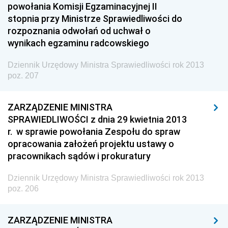
powołania Komisji Egzaminacyjnej II
2022
stopnia przy Ministrze Sprawiedliwości do
2021
rozpoznania odwołań od uchwał o
2020
wynikach egzaminu radcowskiego
2019
Dziennik Urzędowy Ministra Sprawiedliwości rok 2013
poz. 207
2018
2017
ZARZĄDZENIE MINISTRA
2016
SPRAWIEDLIWOŚCI z dnia 29 kwietnia 2013
2015
r. w sprawie powołania Zespołu do spraw
opracowania założeń projektu ustawy o
2014
pracownikach sądów i prokuratury
2013
z 31 grudnia 2013 pozycja 335
Dziennik Urzędowy Ministra Sprawiedliwości rok 2013
poz. 206
z 19 grudnia 2013 pozycje 331-334
z 18 grudnia 2013 pozycje 299-330
ZARZĄDZENIE MINISTRA