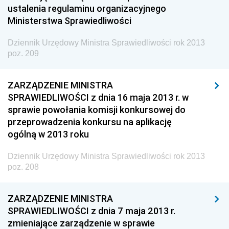
Społecznej
ustalenia regulaminu organizacyjnego
Ministerstwa Sprawiedliwości
Dziennik Urzędowy Ministra Cyfryzacji
Dziennik Urzędowy Ministra Rozwoju
Dziennik Urzędowy Ministra Sprawiedliwości rok 2013
poz. 209
Dziennik Urzędowy Ministra Infrastruktury i
Budownictwa
ZARZĄDZENIE MINISTRA
Dziennik Urzędowy Ministra Gospodarki Morskiej i
SPRAWIEDLIWOŚCI z dnia 16 maja 2013 r. w
Żeglugi Śródlądowej
sprawie powołania komisji konkursowej do
Dziennik Urzędowy Ministra Energii
przeprowadzenia konkursu na aplikację
ogólną w 2013 roku
Dziennik Urzędowy Ministra Finansów
Dziennik Urzędowy Ministra Sprawiedliwości
Dziennik Urzędowy Ministra Sprawiedliwości rok 2013
2026
poz. 208
2025
ZARZĄDZENIE MINISTRA
2024
SPRAWIEDLIWOŚCI z dnia 7 maja 2013 r.
2023
zmieniające zarządzenie w sprawie