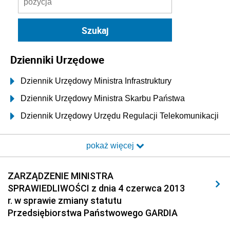
Dzienniki Urzędowe
Dziennik Urzędowy Ministra Infrastruktury
Dziennik Urzędowy Ministra Skarbu Państwa
Dziennik Urzędowy Urzędu Regulacji Telekomunikacji
i Poczty
pokaż więcej
Dziennik Urzędowy Ministra Transportu i Budownictwa
Dziennik Urzędowy Urzędu Komunikacji
ZARZĄDZENIE MINISTRA
Elektronicznej
SPRAWIEDLIWOŚCI z dnia 4 czerwca 2013
Dziennik Urzędowy Ministra Spraw Wewnętrznych i
r. w sprawie zmiany statutu
Administracji
Przedsiębiorstwa Państwowego GARDIA
Dziennik Urzędowy Ministra Transportu